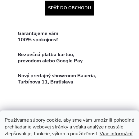
SPÄŤ DO OBCHODU
Garantujeme vám
100% spokojnosť
Bezpečná platba kartou,
prevodom alebo Google Pay
Nový predajný showroom Baueria,
Turbínova 11, Bratislava
Používame súbory cookie, aby sme vám umožnili pohodlné
Z
Showroom Turbínova 11
Rekonštrukcie
Stavby
prehliadanie webovej stránky a vďaka analýze neustále
zlepšovali jej funkcie, výkon a použiteľnosť.
Viac informácií
3D Vizualizácia zdarma
O nás
Obhliadka zdarma