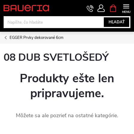
Prejsť
NÁKUPN
KOŠÍK
na
obsah
HĽADAŤ
EGGER Prvky dekorované 6cm
08 DUB SVETLOŠEDÝ
Produkty ešte len
pripravujeme.
Môžete sa ale pozrieť na ostatné kategórie.