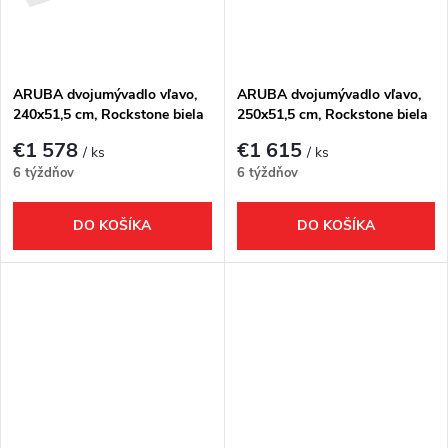
k
t
t
o
o
ARUBA dvojumývadlo vľavo,
ARUBA dvojumývadlo vľavo,
240x51,5 cm, Rockstone biela
250x51,5 cm, Rockstone biela
v
matná
matná
v
€1 578
€1 615
/ ks
/ ks
6 týždňov
6 týždňov
DO KOŠÍKA
DO KOŠÍKA