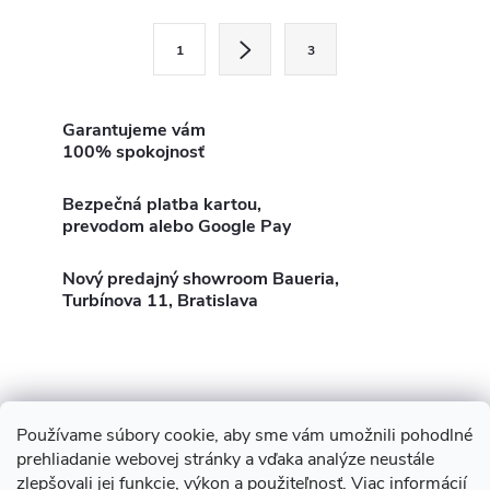
l
S
1
3
t
á
r
d
á
Garantujeme vám
100% spokojnosť
a
n
k
c
Bezpečná platba kartou,
o
prevodom alebo Google Pay
i
v
a
Nový predajný showroom Baueria,
e
Turbínova 11, Bratislava
n
p
i
e
r
v
Používame súbory cookie, aby sme vám umožnili pohodlné
Z
Showroom Turbínova 11
Rekonštrukcie
Stavby
prehliadanie webovej stránky a vďaka analýze neustále
k
zlepšovali jej funkcie, výkon a použiteľnosť.
Viac informácií
3D Vizualizácia zdarma
O nás
Obhliadka zdarma