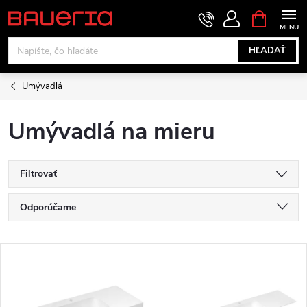
Prejsť
NÁKUPN
KOŠÍK
na
obsah
HĽADAŤ
Umývadlá
Umývadlá na mieru
Filtrovať
R
Odporúčame
a
Najlacnejšie
V
Najdrahšie
d
ý
Najpredávanejšie