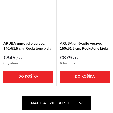
ARUBA umývadlo vpravo,
ARUBA umývadlo vpravo,
140x51,5 cm, Rockstone biela
150x51,5 cm, Rockstone biela
matná
matná
€845
€879
/ ks
/ ks
6 týždňov
6 týždňov
DO KOŠÍKA
DO KOŠÍKA
O
NAČÍTAŤ 20 ĎALŠÍCH
v