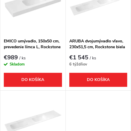
e
p
Abecedne
n
i
i
s
e
EMICO umývadlo, 150x50 cm,
ARUBA dvojumývadlo vľavo,
prevedenie límca L, Rockstone
230x51,5 cm, Rockstone biela
p
biela matná
matná
p
€989
€1 545
/ ks
/ ks
r
Skladom
6 týždňov
r
o
DO KOŠÍKA
DO KOŠÍKA
o
d
d
u
u
k