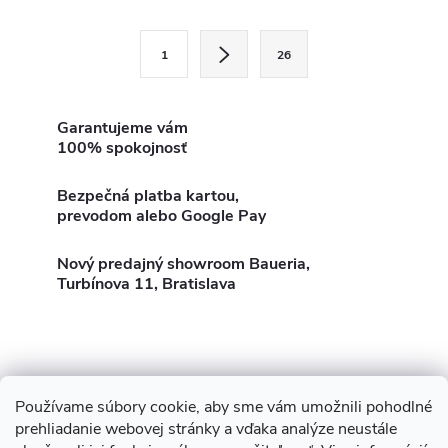
v
l
S
1
26
t
á
r
d
á
Garantujeme vám
100% spokojnosť
a
n
k
c
Bezpečná platba kartou,
o
prevodom alebo Google Pay
i
v
a
Nový predajný showroom Baueria,
e
Turbínova 11, Bratislava
n
p
i
e
r
v
Používame súbory cookie, aby sme vám umožnili pohodlné
Z
Showroom Turbínova 11
Rekonštrukcie
Stavby
prehliadanie webovej stránky a vďaka analýze neustále
k