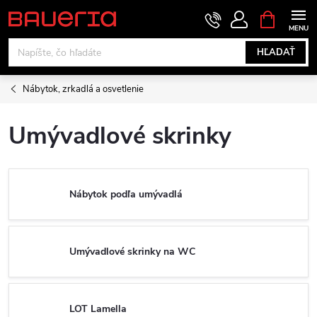
Prejsť
NÁKUPN
KOŠÍK
na
obsah
HĽADAŤ
Nábytok, zrkadlá a osvetlenie
Umývadlové skrinky
Nábytok podľa umývadlá
Umývadlové skrinky na WC
LOT Lamella