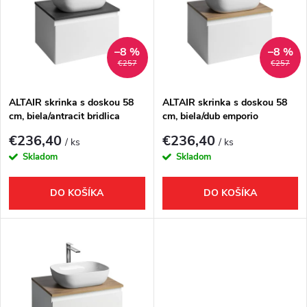
e
p
Abecedne
n
i
–8 %
–8 %
€257
€257
i
s
e
ALTAIR skrinka s doskou 58
ALTAIR skrinka s doskou 58
cm, biela/antracit bridlica
cm, biela/dub emporio
p
p
€236,40
€236,40
/ ks
/ ks
r
Skladom
Skladom
r
o
DO KOŠÍKA
DO KOŠÍKA
o
d
d
u
u
k