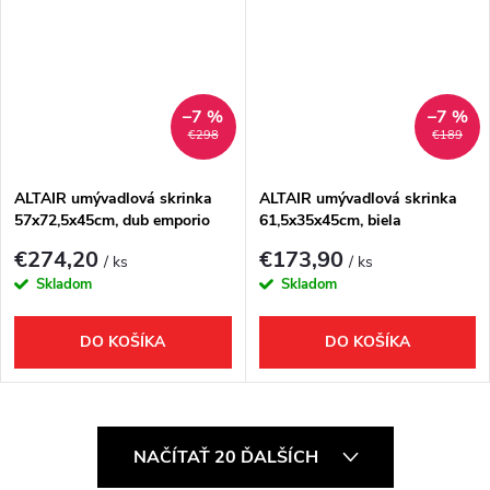
–7 %
–7 %
€298
€189
ALTAIR umývadlová skrinka
ALTAIR umývadlová skrinka
57x72,5x45cm, dub emporio
61,5x35x45cm, biela
€274,20
€173,90
/ ks
/ ks
Skladom
Skladom
DO KOŠÍKA
DO KOŠÍKA
O
NAČÍTAŤ 20 ĎALŠÍCH