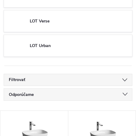
LOT Verse
LOT Urban
Filtrovať
R
Odporúčame
a
Najlacnejšie
V
Najdrahšie
d
ý
Najpredávanejšie