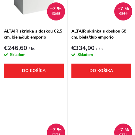
k
t
–7 %
–7 %
€268
€364
t
o
o
ALTAIR skrinka s doskou 62,5
ALTAIR skrinka s doskou 68
cm, biela/dub emporio
cm, biela/dub emporio
v
v
€246,60
€334,90
/ ks
/ ks
Skladom
Skladom
DO KOŠÍKA
DO KOŠÍKA
–7 %
–7 %
€374
€374