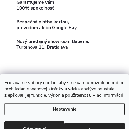
k
v
Garantujeme vám
t
100% spokojnosť
t
l
o
Bezpečná platba kartou,
á
o
prevodom alebo Google Pay
v
d
Nový predajný showroom Baueria,
v
Turbínova 11, Bratislava
a
c
i
e
Používame súbory cookie, aby sme vám umožnili pohodlné
Z
Showroom Turbínova 11
Rekonštrukcie
Stavby
prehliadanie webovej stránky a vďaka analýze neustále
p
3D Vizualizácia zdarma
O nás
Obhliadka zdarma
zlepšovali jej funkcie, výkon a použiteľnosť.
Viac informácií
á
r
Nastavenie
p
v
Copyright 2026
Baueria
. Všetky práva vyhradené.
Upraviť nastavenie
cookies