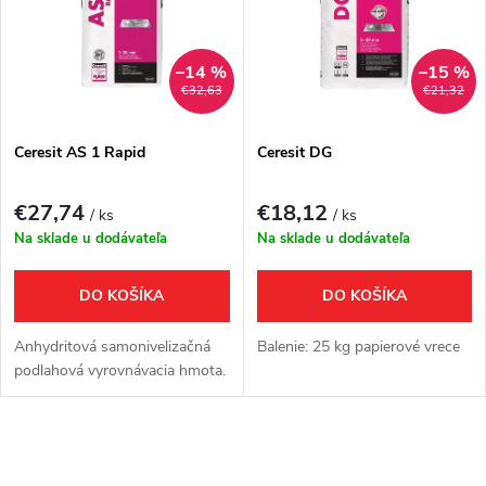
e
p
Abecedne
n
i
–14 %
–15 %
€32,63
€21,32
i
s
e
Ceresit AS 1 Rapid
Ceresit DG
p
p
€27,74
€18,12
/ ks
/ ks
r
Na sklade u dodávateľa
Na sklade u dodávateľa
r
o
DO KOŠÍKA
DO KOŠÍKA
o
d
Anhydritová samonivelizačná
Balenie: 25 kg papierové vrece
d
podlahová vyrovnávacia hmota.
u
u
O
k