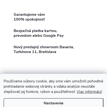
pre použite vo veľkých...
O
v
Garantujeme vám
100% spokojnosť
l
Bezpečná platba kartou,
á
prevodom alebo Google Pay
d
Nový predajný showroom Baueria,
Turbínova 11, Bratislava
a
c
i
Používame súbory cookie, aby sme vám umožnili pohodlné
e
Z
Showroom Turbínova 11
Rekonštrukcie
Stavby
prehliadanie webovej stránky a vďaka analýze neustále
p
zlepšovali jej funkcie, výkon a použiteľnosť.
Viac informácií
3D Vizualizácia zdarma
O nás
Obhliadka zdarma
á
r
Nastavenie