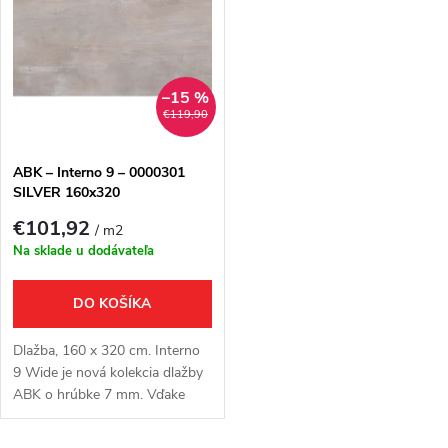
k
t
t
o
o
–15 %
v
€119,90
v
ABK – Interno 9 – 0000301
SILVER 160x320
€101,92
/ m2
Na sklade u dodávateľa
DO KOŠÍKA
Dlažba, 160 x 320 cm. Interno
9 Wide je nová kolekcia dlažby
ABK o hrúbke 7 mm. Vďake
svojej malej hrúbke a veľkému
formátu sú tieto dosky ideálne