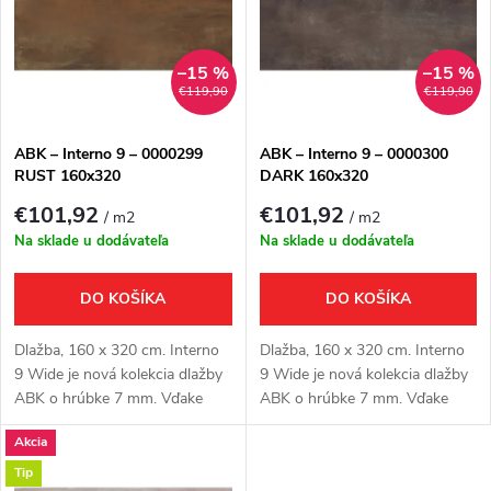
e
p
Abecedne
n
i
–15 %
–15 %
€119,90
€119,90
i
s
e
ABK – Interno 9 – 0000299
ABK – Interno 9 – 0000300
RUST 160x320
DARK 160x320
p
p
€101,92
€101,92
/ m2
/ m2
r
Na sklade u dodávateľa
Na sklade u dodávateľa
r
o
DO KOŠÍKA
DO KOŠÍKA
o
d
Dlažba, 160 x 320 cm. Interno
Dlažba, 160 x 320 cm. Interno
d
9 Wide je nová kolekcia dlažby
9 Wide je nová kolekcia dlažby
ABK o hrúbke 7 mm. Vďake
ABK o hrúbke 7 mm. Vďake
u
svojej malej hrúbke a veľkému
svojej malej hrúbke a veľkému
u
Akcia
formátu sú tieto dosky ideálne
formátu sú tieto dosky ideálne
k
pre použite vo veľkých...
pre použite vo veľkých...
Tip