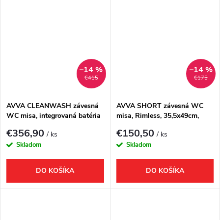
–14 %
–14 %
€415
€175
AVVA CLEANWASH závesná
AVVA SHORT závesná WC
WC misa, integrovaná batéria
misa, Rimless, 35,5x49cm,
a bidetová spŕška, Rimless,
biela
€356,90
€150,50
/ ks
/ ks
35,5x53cm, čierna mat
Skladom
Skladom
DO KOŠÍKA
DO KOŠÍKA