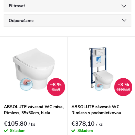
Filtrovať
R
Odporúčame
a
Najlacnejšie
V
Najdrahšie
d
ý
Najpredávanejšie
e
p
Abecedne
n
i
–8 %
–3 %
€115
€393,10
i
s
e
ABSOLUTE závesná WC misa,
ABSOLUTE závesné WC
Rimless, 35x50cm, biela
Rimless s podomietkovou
p
nádržkou a tlačidlom Schwab,
p
€105,80
€378,10
/ ks
/ ks
biela
r
Skladom
Skladom