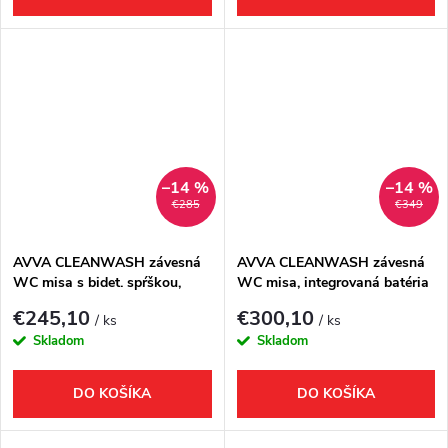
–14 %
–14 %
€285
€349
AVVA CLEANWASH závesná
AVVA CLEANWASH závesná
WC misa s bidet. spŕškou,
WC misa, integrovaná batéria
Rimless, 35,5x53cm, čierna
a bidetová sprška, Rimless,
€245,10
€300,10
/ ks
/ ks
mat
35,5x53cm, biela
Skladom
Skladom
DO KOŠÍKA
DO KOŠÍKA