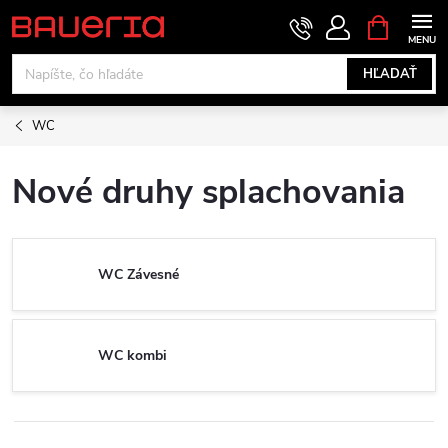
Prejsť
NÁKUPN
KOŠÍK
na
obsah
HĽADAŤ
WC
Nové druhy splachovania
WC Závesné
WC kombi