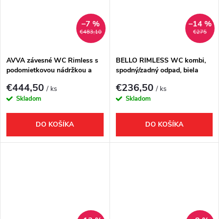
–7 %
–14 %
€483,10
€275
AVVA závesné WC Rimless s
BELLO RIMLESS WC kombi,
podomietkovou nádržkou a
spodný/zadný odpad, biela
tlačidlom Schwab, biela
€444,50
€236,50
/ ks
/ ks
Skladom
Skladom
DO KOŠÍKA
DO KOŠÍKA