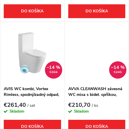
r
o
DO KOŠÍKA
DO KOŠÍKA
o
d
d
u
u
k
k
t
–14 %
–14 %
€304
€245
t
o
o
AVIS WC kombi, Vortex
AVVA CLEANWASH závesná
Rimless, spodný/zadný odpad,
WC misa s bidet. spŕškou,
v
biela
Rimless, 35,5x53cm, biela
v
€261,40
€210,70
/ set
/ ks
Skladom
Skladom
DO KOŠÍKA
DO KOŠÍKA