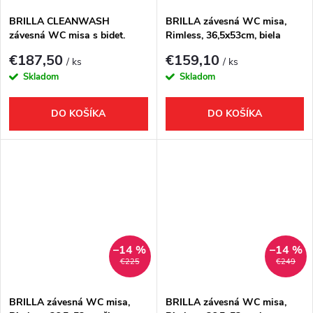
BRILLA CLEANWASH
BRILLA závesná WC misa,
závesná WC misa s bidet.
Rimless, 36,5x53cm, biela
spŕškou, Rimless, 36,5x53cm,
€187,50
€159,10
/ ks
/ ks
biela
Skladom
Skladom
DO KOŠÍKA
DO KOŠÍKA
–14 %
–14 %
€225
€249
BRILLA závesná WC misa,
BRILLA závesná WC misa,