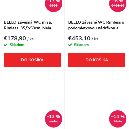
–13 %
–8 %
€208
€493,10
BELLO závesná WC misa,
BELLO závesné WC Rimless s
Rimless, 35,5x53cm, biela
podomietkovou nádržkou a
tlačidlom Schwab, biela
€178,90
€453,10
/ ks
/ ks
Skladom
Skladom
DO KOŠÍKA
DO KOŠÍKA
–13 %
–14 %
€218
€185