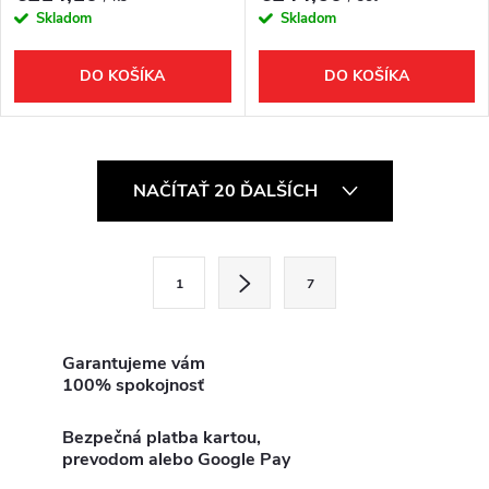
Skladom
Skladom
DO KOŠÍKA
DO KOŠÍKA
O
NAČÍTAŤ 20 ĎALŠÍCH
v
l
S
1
7
t
á
r
d
á
Garantujeme vám
100% spokojnosť
a
n
k
c
Bezpečná platba kartou,
o
prevodom alebo Google Pay
i
v