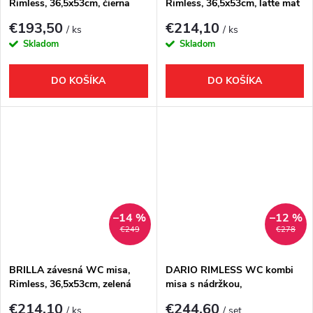
Rimless, 36,5x53cm, čierna
Rimless, 36,5x53cm, latte mat
mat
€193,50
€214,10
/ ks
/ ks
Skladom
Skladom
DO KOŠÍKA
DO KOŠÍKA
–14 %
–12 %
€249
€278
BRILLA závesná WC misa,
DARIO RIMLESS WC kombi
Rimless, 36,5x53cm, zelená
misa s nádržkou,
mat
spodný/zadný odpad, biela
€214,10
€244,60
/ ks
/ set