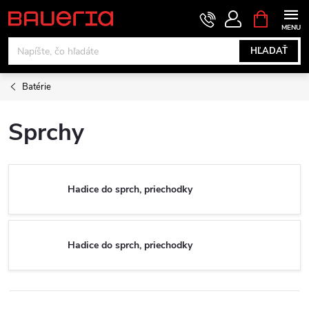
Prejsť
NÁKUPN
KOŠÍK
na
obsah
HĽADAŤ
Batérie
Sprchy
Hadice do sprch, priechodky
Hadice do sprch, priechodky