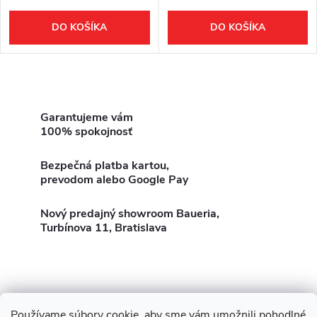
r
o
DO KOŠÍKA
DO KOŠÍKA
o
d
d
O
u
u
v
Garantujeme vám
k
100% spokojnosť
l
k
t
Bezpečná platba kartou,
á
prevodom alebo Google Pay
t
o
d
Nový predajný showroom Baueria,
o
Turbínova 11, Bratislava
a
v
v
c
i
Používame súbory cookie, aby sme vám umožnili pohodlné