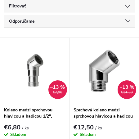
Filtrovať
R
Odporúčame
a
Najlacnejšie
V
Najdrahšie
d
ý
Najpredávanejšie
e
p
Abecedne
n
i
–13 %
–13 %
€7,90
€14,50
i
s
e
Koleno medzi sprchovou
Sprchová koleno medzi
hlavicou a hadicou 1/2",
sprchovou hlavicou a hadicou
p
mosadz/chróm
1/2", mosadz/chróm
p
€6,80
€12,50
/ ks
/ ks
r
Skladom
Skladom