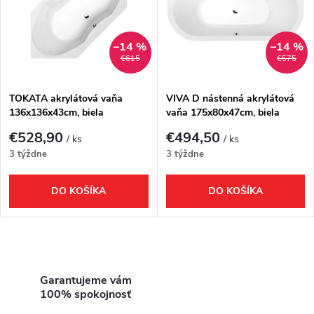
e
p
Abecedne
n
i
–14 %
–14 %
€615
€575
i
s
e
TOKATA akrylátová vaňa
VIVA D nástenná akrylátová
136x136x43cm, biela
vaňa 175x80x47cm, biela
p
p
€528,90
€494,50
/ ks
/ ks
r
3 týždne
3 týždne
r
o
DO KOŠÍKA
DO KOŠÍKA
o
d
d
O
u
u
v
Garantujeme vám
k
100% spokojnosť