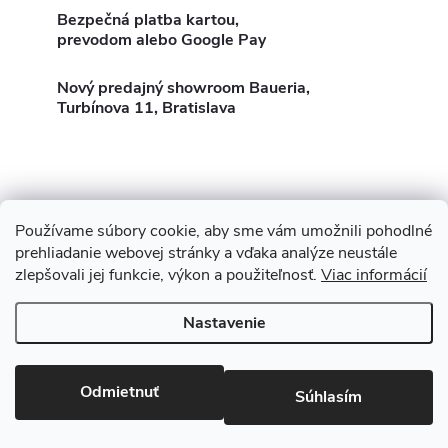
l
k
t
Bezpečná platba kartou,
á
prevodom alebo Google Pay
t
o
d
Nový predajný showroom Baueria,
o
Turbínova 11, Bratislava
a
v
v
c
i
e
Používame súbory cookie, aby sme vám umožnili pohodlné
Z
Showroom Turbínova 11
Rekonštrukcie
Stavby
prehliadanie webovej stránky a vďaka analýze neustále
p
3D Vizualizácia zdarma
O nás
Obhliadka zdarma
zlepšovali jej funkcie, výkon a použiteľnosť.
Viac informácií
á
r
Nastavenie
p
v
Copyright 2026
Baueria
. Všetky práva vyhradené.
Upraviť nastavenie
cookies
ä
k
Odmietnuť
Súhlasím
Vytvoril Shoptet
y