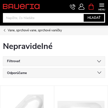
Prejsť
NÁKUPN
KOŠÍK
na
obsah
HĽADAŤ
Vane, sprchové vane, sprchové vaničky
Nepravidelné
Filtrovať
R
Odporúčame
a
Najlacnejšie
V
Najdrahšie
d
ý
Najpredávanejšie