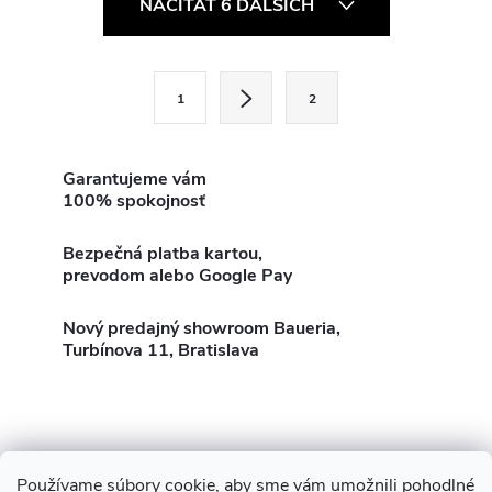
NAČÍTAŤ 6 ĎALŠÍCH
v
l
S
1
2
t
á
r
d
á
Garantujeme vám
100% spokojnosť
a
n
k
c
Bezpečná platba kartou,
o
prevodom alebo Google Pay
i
v
a
Nový predajný showroom Baueria,
e
Turbínova 11, Bratislava
n
p
i
e
r
v
Používame súbory cookie, aby sme vám umožnili pohodlné