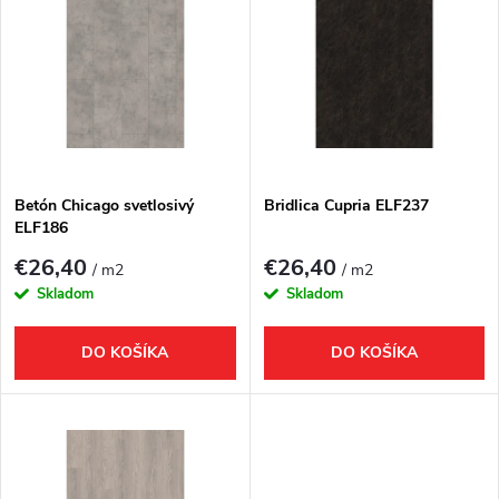
d
ý
Najpredávanejšie
e
p
Abecedne
n
i
i
s
e
Betón Chicago svetlosivý
Bridlica Cupria ELF237
ELF186
p
p
€26,40
€26,40
/ m2
/ m2
r
Skladom
Skladom
r
o
DO KOŠÍKA
DO KOŠÍKA
o
d
d
u