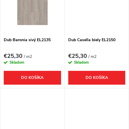
u
k
k
t
t
o
o
Dub Baronia sivý EL2135
Dub Casella biely EL2150
v
v
€25,30
€25,30
/ m2
/ m2
Skladom
Skladom
DO KOŠÍKA
DO KOŠÍKA