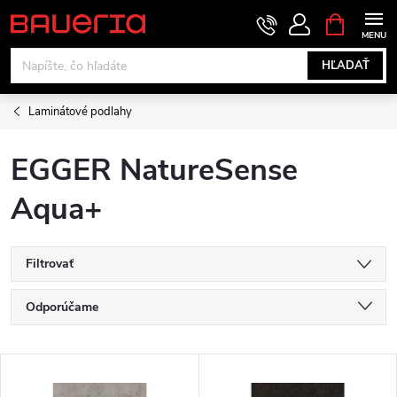
Prejsť
NÁKUPN
KOŠÍK
na
obsah
HĽADAŤ
Laminátové podlahy
EGGER NatureSense
Aqua+
Filtrovať
R
Odporúčame
a
Najlacnejšie
V
Najdrahšie