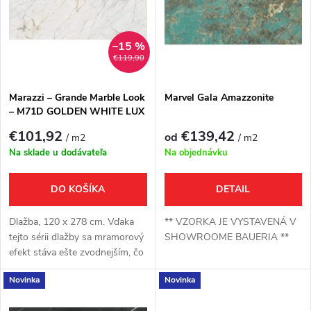
e
p
Abecedne
n
i
–15 %
€119,90
i
s
e
Marazzi – Grande Marble Look
Marvel Gala Amazzonite
– M71D GOLDEN WHITE LUX
p
p
€101,92
€139,42
od
/ m2
/ m2
r
Na sklade u dodávateľa
Na objednávku
r
o
DO KOŠÍKA
DETAIL
o
d
Dlažba, 120 x 278 cm. Vďaka
** VZORKA JE VYSTAVENÁ V
d
tejto sérii dlažby sa mramorový
SHOWROOME BAUERIA **
efekt stáva ešte zvodnejším, čo
u
prináša projekty, ktoré sú
u
Novinka
Novinka
ambiciózne z hľadiska veľkosti a
k
túžob.