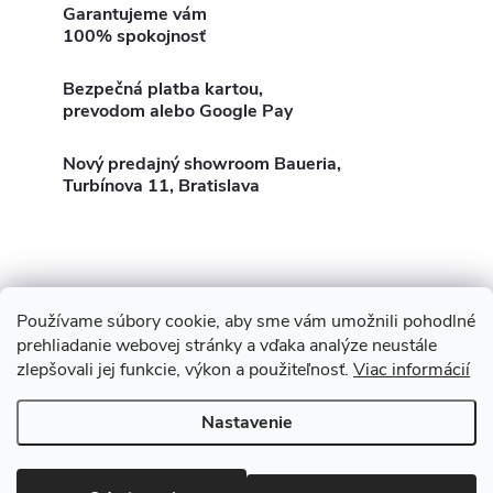
v
Garantujeme vám
100% spokojnosť
l
Bezpečná platba kartou,
á
prevodom alebo Google Pay
d
Nový predajný showroom Baueria,
Turbínova 11, Bratislava
a
c
i
e
Používame súbory cookie, aby sme vám umožnili pohodlné
Z
Showroom Turbínova 11
Rekonštrukcie
Stavby
prehliadanie webovej stránky a vďaka analýze neustále
p
3D Vizualizácia zdarma
O nás
Obhliadka zdarma
zlepšovali jej funkcie, výkon a použiteľnosť.
Viac informácií
á
r
Nastavenie
p
v
Copyright 2026
Baueria
. Všetky práva vyhradené.
Upraviť nastavenie
cookies