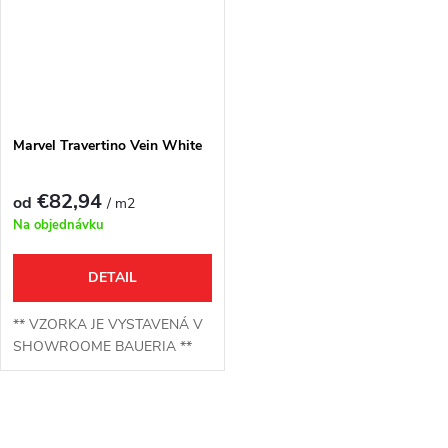
Marvel Travertino Vein White
€82,94
od
/ m2
Na objednávku
DETAIL
** VZORKA JE VYSTAVENÁ V
SHOWROOME BAUERIA **
O