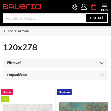
Prejsť
NÁKUPN
KOŠÍK
na
obsah
HĽADAŤ
Podľa rozmeru
120x278
Filtrovať
R
Odporúčame
a
Najlacnejšie
V
Akcia
Novinka
Najdrahšie
d
Tip
ý
Najpredávanejšie