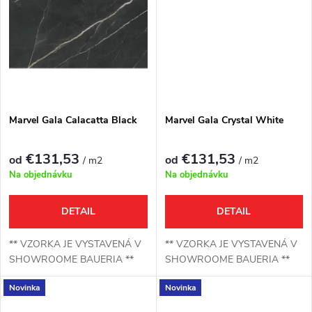
k
t
t
o
o
v
v
Marvel Gala Calacatta Black
Marvel Gala Crystal White
€131,53
€131,53
od
od
/ m2
/ m2
Na objednávku
Na objednávku
DETAIL
DETAIL
** VZORKA JE VYSTAVENÁ V
** VZORKA JE VYSTAVENÁ V
SHOWROOME BAUERIA **
SHOWROOME BAUERIA **
Novinka
Novinka