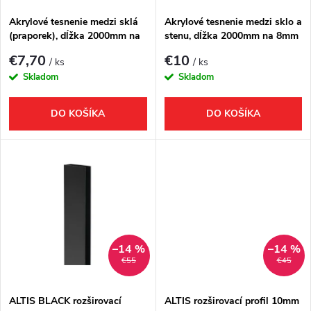
s
e
Akrylové tesnenie medzi sklá
Akrylové tesnenie medzi sklo a
(praporek), dĺžka 2000mm na
stenu, dĺžka 2000mm na 8mm
p
8mm sklo
sklo
p
€7,70
€10
/ ks
/ ks
r
Skladom
Skladom
r
o
DO KOŠÍKA
DO KOŠÍKA
o
d
d
u
u
k
k
t
–14 %
–14 %
€55
€45
t
o
ALTIS BLACK rozširovací
ALTIS rozširovací profil 10mm