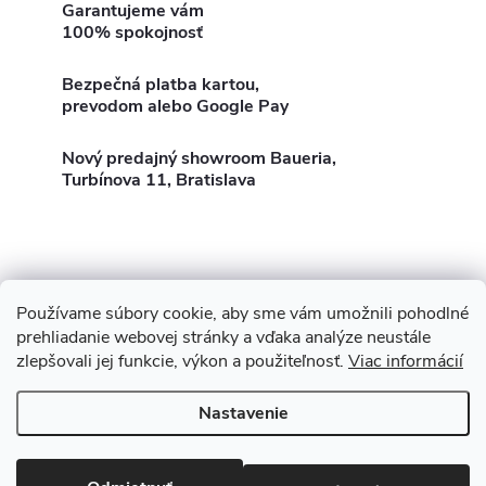
d
á
Garantujeme vám
100% spokojnosť
a
n
k
c
Bezpečná platba kartou,
o
prevodom alebo Google Pay
i
v
a
Nový predajný showroom Baueria,
e
Turbínova 11, Bratislava
n
p
i
e
r
v
Používame súbory cookie, aby sme vám umožnili pohodlné
Z
Showroom Turbínova 11
Rekonštrukcie
Stavby
prehliadanie webovej stránky a vďaka analýze neustále
k
zlepšovali jej funkcie, výkon a použiteľnosť.
Viac informácií
3D Vizualizácia zdarma
O nás
Obhliadka zdarma
á
y
Nastavenie
p
v
Copyright 2026
Baueria
. Všetky práva vyhradené.
Upraviť nastavenie
cookies
ý