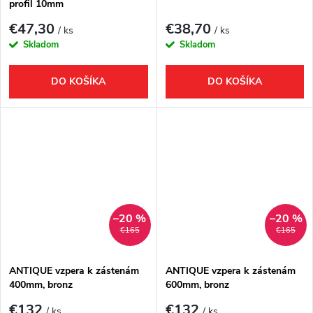
o
profil 10mm
v
v
€47,30
€38,70
/ ks
/ ks
Skladom
Skladom
DO KOŠÍKA
DO KOŠÍKA
–20 %
–20 %
€165
€165
ANTIQUE vzpera k zástenám
ANTIQUE vzpera k zástenám
400mm, bronz
600mm, bronz
€132
€132
/ ks
/ ks