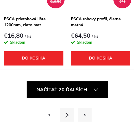
€19,50
€75
ESCA prietoková lišta
ESCA rohový profil, čierna
1200mm, zlato mat
matná
€16,80
€64,50
/ ks
/ ks
Skladom
Skladom
DO KOŠÍKA
DO KOŠÍKA
O
NAČÍTAŤ 20 ĎALŠÍCH
v
l
S
1
5
t
á
r