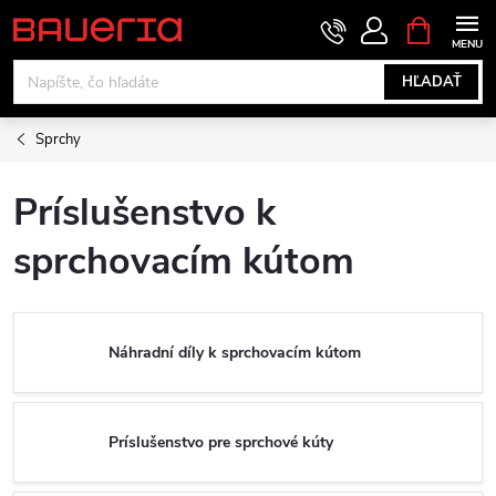
Prejsť
NÁKUPN
KOŠÍK
na
obsah
HĽADAŤ
Sprchy
Príslušenstvo k
sprchovacím kútom
Náhradní díly k sprchovacím kútom
Príslušenstvo pre sprchové kúty