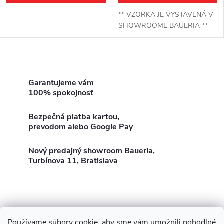
** VZORKA JE VYSTAVENÁ V
SHOWROOME BAUERIA **
O
v
Garantujeme vám
100% spokojnosť
l
Bezpečná platba kartou,
á
prevodom alebo Google Pay
d
Nový predajný showroom Baueria,
Turbínova 11, Bratislava
a
c
i
Používame súbory cookie, aby sme vám umožnili pohodlné