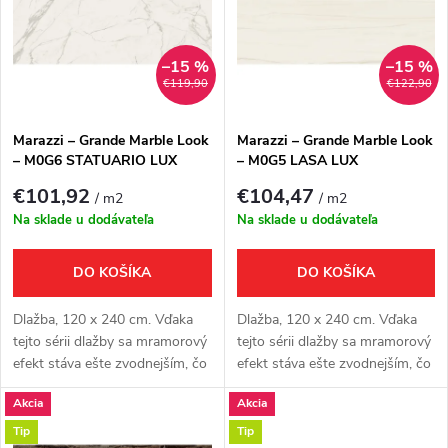
e
p
Abecedne
n
i
–15 %
–15 %
€119,90
€122,90
i
s
e
Marazzi – Grande Marble Look
Marazzi – Grande Marble Look
– M0G6 STATUARIO LUX
– M0G5 LASA LUX
p
p
€101,92
€104,47
/ m2
/ m2
r
Na sklade u dodávateľa
Na sklade u dodávateľa
r
o
DO KOŠÍKA
DO KOŠÍKA
o
d
Dlažba, 120 x 240 cm. Vďaka
Dlažba, 120 x 240 cm. Vďaka
d
tejto sérii dlažby sa mramorový
tejto sérii dlažby sa mramorový
efekt stáva ešte zvodnejším, čo
efekt stáva ešte zvodnejším, čo
u
prináša projekty, ktoré sú
prináša projekty, ktoré sú
u
Akcia
Akcia
ambiciózne z hľadiska veľkosti a
ambiciózne z hľadiska veľkosti a
k
túžob.
túžob.
Tip
Tip