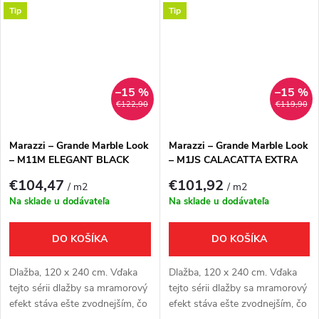
túžob.
túžob.
Tip
Tip
–15 %
–15 %
€122,90
€119,90
Marazzi – Grande Marble Look
Marazzi – Grande Marble Look
– M11M ELEGANT BLACK
– M1JS CALACATTA EXTRA
LUX
LUX
€104,47
€101,92
/ m2
/ m2
Na sklade u dodávateľa
Na sklade u dodávateľa
DO KOŠÍKA
DO KOŠÍKA
Dlažba, 120 x 240 cm. Vďaka
Dlažba, 120 x 240 cm. Vďaka
tejto sérii dlažby sa mramorový
tejto sérii dlažby sa mramorový
efekt stáva ešte zvodnejším, čo
efekt stáva ešte zvodnejším, čo