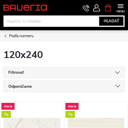
Prejsť
NÁKUPN
KOŠÍK
na
obsah
HĽADAŤ
Podľa rozmeru
120x240
Filtrovať
R
Odporúčame
a
Najlacnejšie
V
Akcia
Akcia
Najdrahšie
d
Tip
Tip
ý
Najpredávanejšie