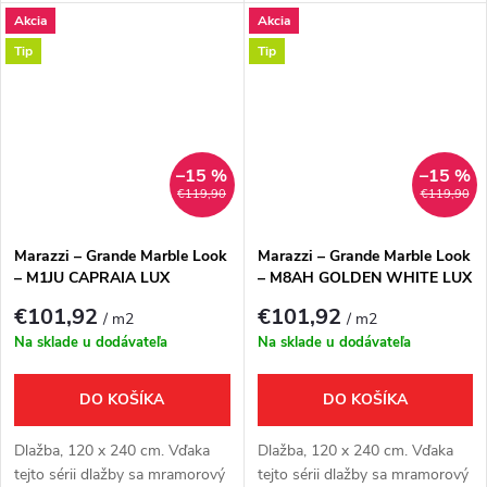
prináša projekty, ktoré sú
prináša projekty, ktoré sú
Akcia
Akcia
ambiciózne z hľadiska veľkosti a
ambiciózne z hľadiska veľkosti a
túžob.
túžob.
Tip
Tip
–15 %
–15 %
€119,90
€119,90
Marazzi – Grande Marble Look
Marazzi – Grande Marble Look
– M1JU CAPRAIA LUX
– M8AH GOLDEN WHITE LUX
€101,92
€101,92
/ m2
/ m2
Na sklade u dodávateľa
Na sklade u dodávateľa
DO KOŠÍKA
DO KOŠÍKA
Dlažba, 120 x 240 cm. Vďaka
Dlažba, 120 x 240 cm. Vďaka
tejto sérii dlažby sa mramorový
tejto sérii dlažby sa mramorový