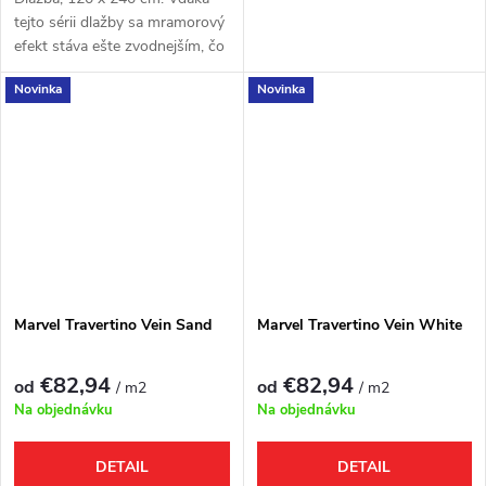
tejto sérii dlažby sa mramorový
efekt stáva ešte zvodnejším, čo
prináša projekty, ktoré sú
Novinka
Novinka
ambiciózne z hľadiska veľkosti a
túžob.
Marvel Travertino Vein Sand
Marvel Travertino Vein White
€82,94
€82,94
od
od
/ m2
/ m2
Na objednávku
Na objednávku
DETAIL
DETAIL