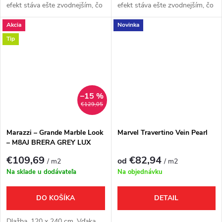
efekt stáva ešte zvodnejším, čo
efekt stáva ešte zvodnejším, čo
prináša projekty, ktoré sú
prináša projekty, ktoré sú
Akcia
Novinka
ambiciózne z hľadiska veľkosti a
ambiciózne z hľadiska veľkosti a
túžob.
túžob.
Tip
–15 %
€129,05
Marazzi – Grande Marble Look
Marvel Travertino Vein Pearl
– M8AJ BRERA GREY LUX
€109,69
€82,94
od
/ m2
/ m2
Na sklade u dodávateľa
Na objednávku
DO KOŠÍKA
DETAIL
Dlažba, 120 x 240 cm. Vďaka