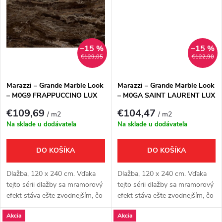
k
t
t
o
o
–15 %
–15 %
v
€129,05
€122,90
v
Marazzi – Grande Marble Look
Marazzi – Grande Marble Look
– M0G9 FRAPPUCCINO LUX
– M0GA SAINT LAURENT LUX
€109,69
€104,47
/ m2
/ m2
Na sklade u dodávateľa
Na sklade u dodávateľa
DO KOŠÍKA
DO KOŠÍKA
Dlažba, 120 x 240 cm. Vďaka
Dlažba, 120 x 240 cm. Vďaka
tejto sérii dlažby sa mramorový
tejto sérii dlažby sa mramorový
efekt stáva ešte zvodnejším, čo
efekt stáva ešte zvodnejším, čo
prináša projekty, ktoré sú
prináša projekty, ktoré sú
Akcia
Akcia
ambiciózne z hľadiska veľkosti a
ambiciózne z hľadiska veľkosti a