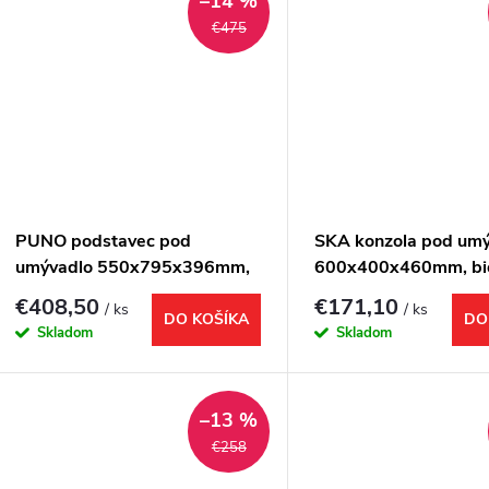
–14 %
€475
PUNO podstavec pod
SKA konzola pod um
umývadlo 550x795x396mm,
600x400x460mm, bie
zlato mat
s bielou MDF policou
€408,50
€171,10
/ ks
/ ks
DO KOŠÍKA
DO
Skladom
Skladom
–13 %
€258