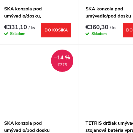
SKA konzola pod
SKA konzola pod
umývadlo/dosku,
umývadlo/pod dosku
180x22x51cm, čierna mat
1200x400x460mm, č
€331,10
€360,30
/ ks
/ ks
mat, s bielou MDF pol
DO KOŠÍKA
DO
Skladom
Skladom
–14 %
€275
SKA konzola pod
TETRIS držiak umýva
umývadlo/pod dosku
stojanová batéria vpr