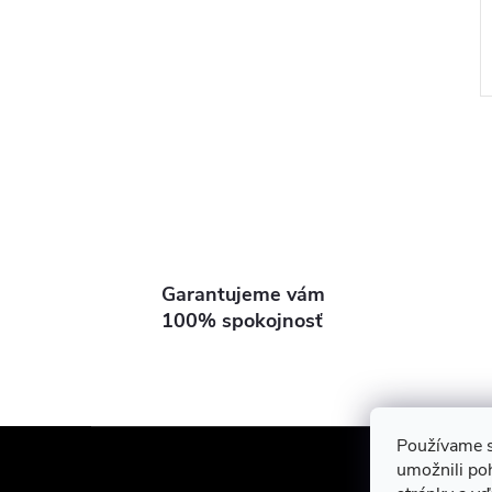
l
Garantujeme vám
100% spokojnosť
Z
Používame s
Showroom Turbí
umožnili po
i