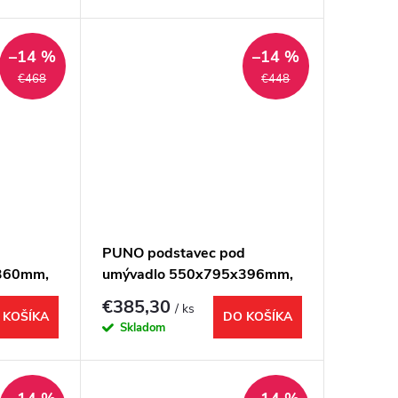
–14 %
–14 %
€468
€448
d
PUNO podstavec pod
360mm,
umývadlo 550x795x396mm,
čierna
€385,30
/ ks
 KOŠÍKA
DO KOŠÍKA
Skladom