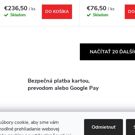
900x400x460mm, čierna
čierna mat
€236,50
€76,50
/ ks
/ ks
mat, s bielou MDF policou
DO KOŠÍKA
DO
Skladom
Skladom
O
NAČÍTAŤ 20 ĎALŠ
v
Bezpečná platba kartou,
á
prevodom alebo Google Pay
d
a
c
úbory cookie, aby sme vám
Odmietnuť
nova 11
Rekonštrukcie
Stavby
3D Vizualizácia zdarma
O nás
hodlné prehliadanie webovej