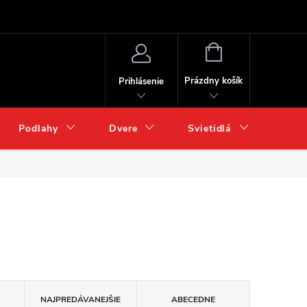
NÁKUPNÝ
KOŠÍK
Prázdny košík
Prihlásenie
Podlahy
Dvere
Svietidlá
Chém
NAJPREDÁVANEJŠIE
ABECEDNE