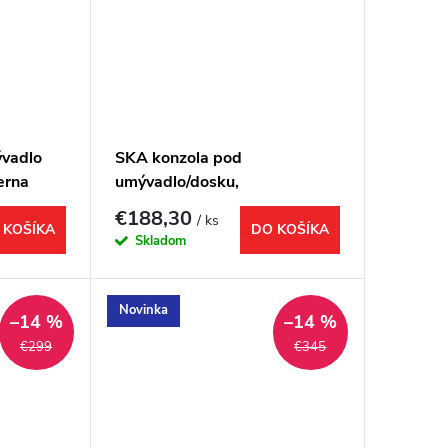
ývadlo
SKA konzola pod
erna
umývadlo/dosku,
icou
100x22x51cm, čierna mat
€188,30
/ ks
 KOŠÍKA
DO KOŠÍKA
Skladom
Novinka
–14 %
–14 %
€299
€345