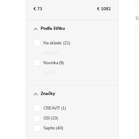
n
€
73
€
1082
ý
5
Podľa štítku
p
Na sklade
21
a
Akcia
0
Novinka
9
n
i
Tip
0
i
e
Značky
l
CREAVIT
1
GSI
10
Sapho
40