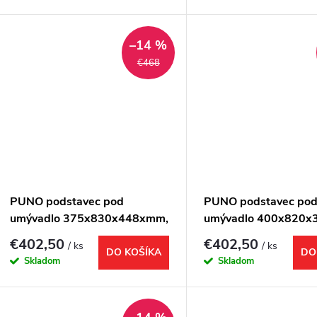
o
d
d
–14 %
u
€468
u
k
k
t
t
o
o
v
PUNO podstavec pod
PUNO podstavec po
v
umývadlo 375x830x448xmm,
umývadlo 400x820x
zlato mat
zlato mat
€402,50
€402,50
/ ks
/ ks
DO KOŠÍKA
DO
Skladom
Skladom