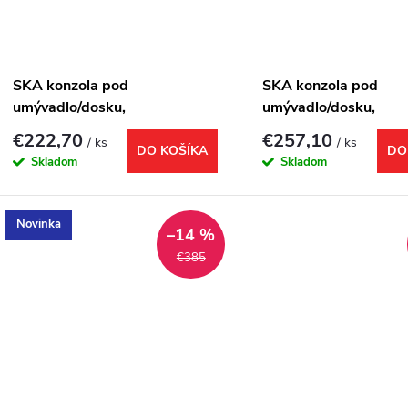
SKA konzola pod
SKA konzola pod
umývadlo/dosku,
umývadlo/dosku,
119,7x22x51cm, čierna mat
140x22x51cm, čiern
€222,70
€257,10
/ ks
/ ks
DO KOŠÍKA
DO
Skladom
Skladom
Novinka
–14 %
€385