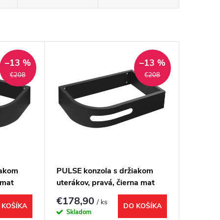
–13 %
–13 %
€208
€208
iakom
PULSE konzola s držiakom
 mat
uterákov, pravá, čierna mat
€178,90
/ ks
 KOŠÍKA
DO KOŠÍKA
Skladom