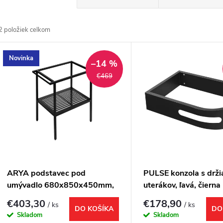
a
2
položiek celkom
d
V
Novinka
e
–14 %
ý
€469
n
p
e
s
p
p
ARYA podstavec pod
PULSE konzola s drž
r
umývadlo 680x850x450mm,
uterákov, ľavá, čierna
r
čierna
€403,30
€178,90
/ ks
/ ks
o
DO KOŠÍKA
DO
Skladom
Skladom