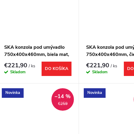
SKA konzola pod umývadlo
SKA konzola pod um
750x400x460mm, biela mat,
750x400x460mm, či
s bielou MDF policou
mat, s bielou MDF pol
€221,90
€221,90
/ ks
/ ks
DO KOŠÍKA
DO
Skladom
Skladom
Novinka
Novinka
–14 %
€259