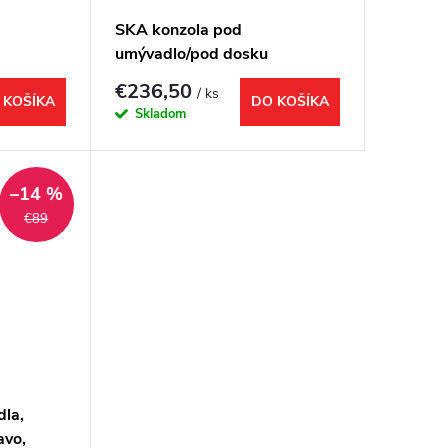
SKA konzola pod
umývadlo/pod dosku
ierna
900x400x460mm, biela mat,
€236,50
/ ks
icou
s bielou MDF policou
 KOŠÍKA
DO KOŠÍKA
Skladom
–14 %
€89
dla,
avo,