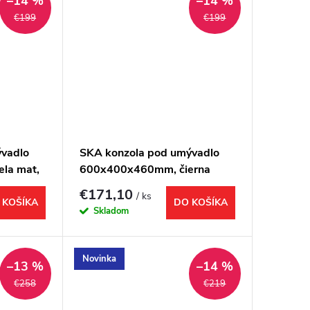
–14 %
–14 %
€199
€199
ývadlo
SKA konzola pod umývadlo
la mat,
600x400x460mm, čierna
mat, s bielou MDF policou
€171,10
/ ks
 KOŠÍKA
DO KOŠÍKA
Skladom
Novinka
–13 %
–14 %
€258
€219