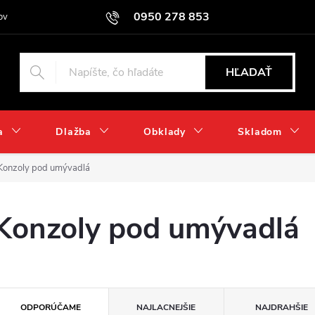
0950 278 853
ov
HĽADAŤ
a
Dlažba
Obklady
Skladom
Konzoly pod umývadlá
Konzoly pod umývadlá
R
ODPORÚČAME
NAJLACNEJŠIE
NAJDRAHŠIE