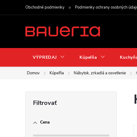
Prejsť
Obchodné podmienky
Podmienky ochrany osobných údaj
na
obsah
VÝPREDAJ
Kúpeľňa
Kuchyň
Domov
Kúpeľňa
Nábytok, zrkadlá a osvetlenie
B
o
Cena
č