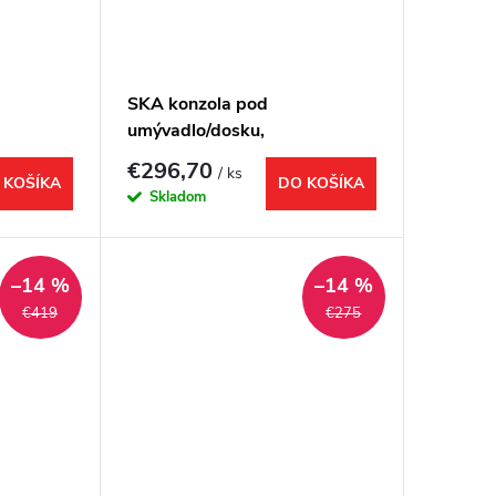
SKA konzola pod
umývadlo/dosku,
a mat
160x22x51cm, čierna mat
€296,70
/ ks
 KOŠÍKA
DO KOŠÍKA
Skladom
–14 %
–14 %
€419
€275