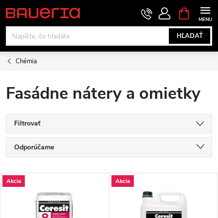
Prejsť
NÁKUPN
KOŠÍK
na
obsah
HĽADAŤ
Chémia
Fasádne nátery a omietky
Filtrovať
R
Odporúčame
a
Najlacnejšie
V
Akcia
Akcia
Najdrahšie
d
ý
Najpredávanejšie