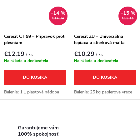
–14 %
–15 %
€14,34
€12,11
Ceresit CT 99 – Prípravok proti
Ceresit ZU – Univerzálna
plesniam
lepiaca a stierková malta
€12,19
€10,29
/ ks
/ ks
Na sklade u dodávateľa
Na sklade u dodávateľa
DO KOŠÍKA
DO KOŠÍKA
Balenie: 1 L plastová nádoba
Balenie: 25 kg papierové vrece
O
v
Garantujeme vám
100% spokojnosť