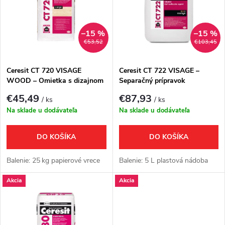
e
p
Abecedne
n
i
–15 %
–15 %
€53,52
€103,45
i
s
e
Ceresit CT 720 VISAGE
Ceresit CT 722 VISAGE –
WOOD – Omietka s dizajnom
Separačný prípravok
p
dreva
p
€45,49
€87,93
/ ks
/ ks
r
Na sklade u dodávateľa
Na sklade u dodávateľa
r
o
DO KOŠÍKA
DO KOŠÍKA
o
d
Balenie: 25 kg papierové vrece
Balenie: 5 L plastová nádoba
d
Akcia
Akcia
u
u
k