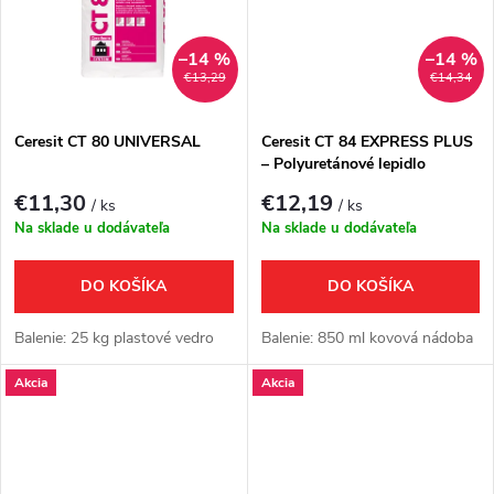
k
t
t
–14 %
–14 %
o
€13,29
€14,34
o
v
Ceresit CT 80 UNIVERSAL
Ceresit CT 84 EXPRESS PLUS
v
– Polyuretánové lepidlo
€11,30
€12,19
/ ks
/ ks
Na sklade u dodávateľa
Na sklade u dodávateľa
DO KOŠÍKA
DO KOŠÍKA
Balenie: 25 kg plastové vedro
Balenie: 850 ml kovová nádoba
Akcia
Akcia