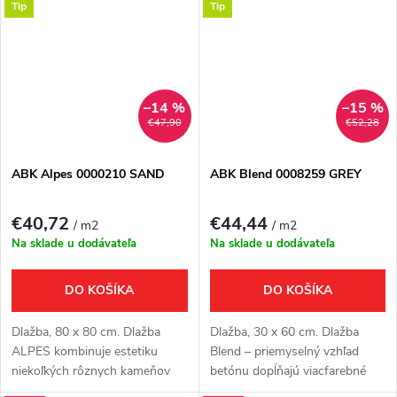
kolekcia presahuje hranice
kolekcia presahuje hranice
Tip
Tip
medzi modernou a...
medzi modernou a...
–14 %
–15 %
€47,90
€52,28
ABK Alpes 0000210 SAND
ABK Blend 0008259 GREY
€40,72
€44,44
/ m2
/ m2
Na sklade u dodávateľa
Na sklade u dodávateľa
DO KOŠÍKA
DO KOŠÍKA
Dlažba, 80 x 80 cm. Dlažba
Dlažba, 30 x 60 cm. Dlažba
ALPES kombinuje estetiku
Blend – priemyselný vzhľad
niekoľkých rôznych kameňov
betónu dopĺňajú viacfarebné
pochádzajúcich z juhu
textúry terrazza v modernej