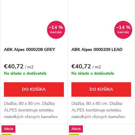
–14 %
–14 %
€47,90
€47,90
ABK Alpes 0000208 GREY
ABK Alpes 0000209 LEAD
€40,72
€40,72
/ m2
/ m2
Na sklade u dodávateľa
Na sklade u dodávateľa
DO KOŠÍKA
DO KOŠÍKA
Dlažba, 80 x 80 cm. Dlažba
Dlažba, 80 x 80 cm. Dlažba
ALPES kombinuje estetiku
ALPES kombinuje estetiku
niekoľkých rôznych kameňov
niekoľkých rôznych kameňov
pochádzajúcich z juhu
pochádzajúcich z juhu
Akcia
Akcia
Francúzska. Nová luxusná
Francúzska. Nová luxusná