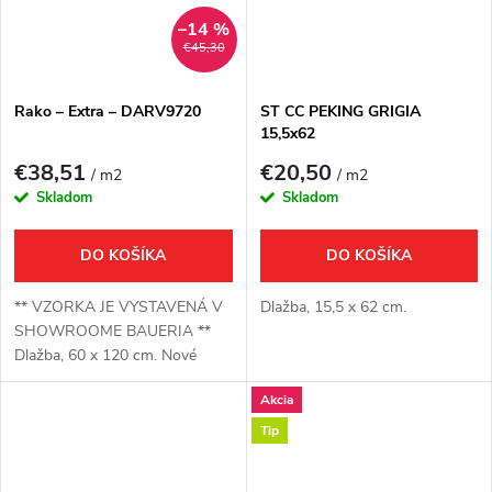
–14 %
€45,30
Rako – Extra – DARV9720
ST CC PEKING GRIGIA
15,5x62
€38,51
€20,50
/ m2
/ m2
Skladom
Skladom
DO KOŠÍKA
DO KOŠÍKA
** VZORKA JE VYSTAVENÁ V
Dlažba, 15,5 x 62 cm.
SHOWROOME BAUERIA **
Dlažba, 60 x 120 cm. Nové
rozmery kalibrovaných dlaždíc
Akcia
série EXTRA 80 x 80 cm a 40 x
80 cm pre atraktívne
Tip
kombinácie. Šesť...