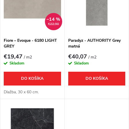
e
p
Abecedne
n
i
–14 %
€22,90
i
s
e
Fiore – Evoque - 6180 LIGHT
Paradyz - AUTHORITY Grey
GREY
matná
p
p
€19,47
€40,07
/ m2
/ m2
r
Skladom
Skladom
r
o
DO KOŠÍKA
DO KOŠÍKA
o
d
Dlažba, 30 x 60 cm.
d
u
u
k