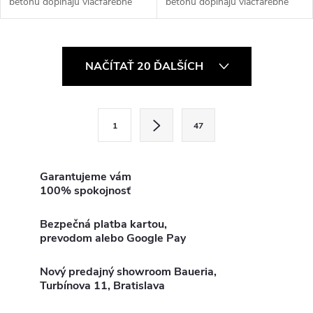
betónu dopĺňajú viacfarebné
betónu dopĺňajú viacfarebné
textúry terrazza v modernej
textúry terrazza v modernej
kompozičnej zmesi.
kompozičnej zmesi.
O
NAČÍTAŤ 20 ĎALŠÍCH
v
l
S
1
47
t
á
r
d
á
Garantujeme vám
100% spokojnosť
a
n
k
c
Bezpečná platba kartou,
o
prevodom alebo Google Pay
i
v
a
Nový predajný showroom Baueria,
e
Turbínova 11, Bratislava
n
p