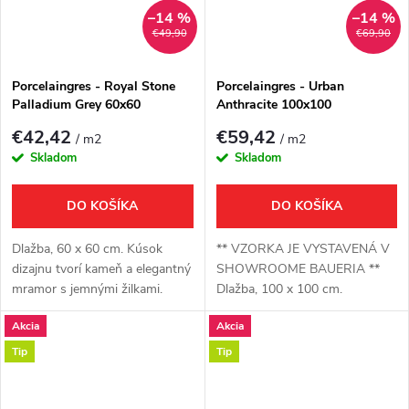
–14 %
–14 %
€49,90
€69,90
Porcelaingres - Royal Stone
Porcelaingres - Urban
Palladium Grey 60x60
Anthracite 100x100
€42,42
€59,42
/ m2
/ m2
Skladom
Skladom
DO KOŠÍKA
DO KOŠÍKA
Dlažba, 60 x 60 cm. Kúsok
** VZORKA JE VYSTAVENÁ V
dizajnu tvorí kameň a elegantný
SHOWROOME BAUERIA **
mramor s jemnými žilkami.
Dlažba, 100 x 100 cm.
Dáva materiálu tejto dlažby
Akcia
Akcia
život, ktorý môže byť
majestátny ale aj minimalistický,
Tip
Tip
odvážny a...