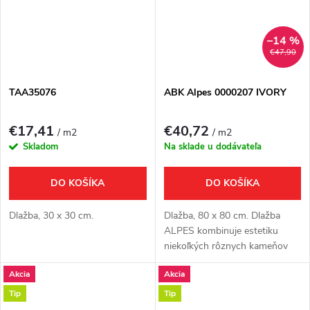
–14 %
€47,90
TAA35076
ABK Alpes 0000207 IVORY
€17,41
€40,72
/ m2
/ m2
Skladom
Na sklade u dodávateľa
DO KOŠÍKA
DO KOŠÍKA
Dlažba, 30 x 30 cm.
Dlažba, 80 x 80 cm. Dlažba
ALPES kombinuje estetiku
niekoľkých rôznych kameňov
pochádzajúcich z juhu
Akcia
Akcia
Francúzska. Nová luxusná
kolekcia presahuje hranice
Tip
Tip
medzi modernou a...