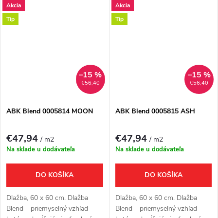
Akcia
Akcia
Francúzska. Nová luxusná
kompozičnej zmesi.
kolekcia presahuje hranice
Tip
Tip
medzi modernou a...
–15 %
–15 %
€56,40
€56,40
ABK Blend 0005814 MOON
ABK Blend 0005815 ASH
€47,94
€47,94
/ m2
/ m2
Na sklade u dodávateľa
Na sklade u dodávateľa
DO KOŠÍKA
DO KOŠÍKA
Dlažba, 60 x 60 cm. Dlažba
Dlažba, 60 x 60 cm. Dlažba
Blend – priemyselný vzhľad
Blend – priemyselný vzhľad