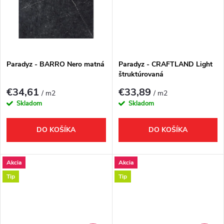
k
t
t
o
o
v
Paradyz - BARRO Nero matná
Paradyz - CRAFTLAND Light
v
štruktúrovaná
€34,61
€33,89
/ m2
/ m2
Skladom
Skladom
DO KOŠÍKA
DO KOŠÍKA
Akcia
Akcia
Tip
Tip