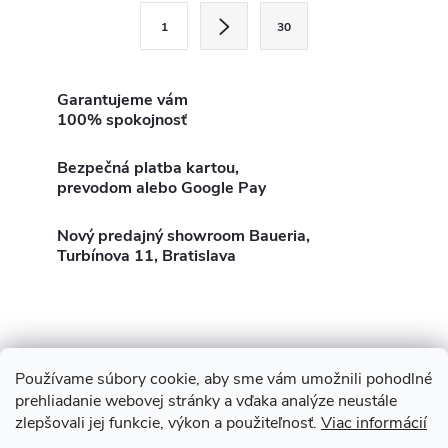
l
S
1
30
t
á
r
d
á
Garantujeme vám
100% spokojnosť
a
n
k
c
Bezpečná platba kartou,
o
prevodom alebo Google Pay
i
v
a
Nový predajný showroom Baueria,
e
Turbínova 11, Bratislava
n
p
i
e
r
v
Používame súbory cookie, aby sme vám umožnili pohodlné
Z
Showroom Turbínova 11
Rekonštrukcie
Stavby
prehliadanie webovej stránky a vďaka analýze neustále
k
zlepšovali jej funkcie, výkon a použiteľnosť.
Viac informácií
3D Vizualizácia zdarma
O nás
Obhliadka zdarma
á