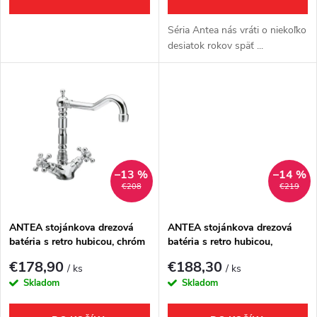
o
o
d
Séria Antea nás vráti o niekoľko
d
desiatok rokov späť ...
u
u
k
k
t
t
o
–13 %
–14 %
o
€208
€219
v
v
ANTEA stojánkova drezová
ANTEA stojánkova drezová
batéria s retro hubicou, chróm
batéria s retro hubicou,
chróm/zlato
€178,90
€188,30
/ ks
/ ks
Skladom
Skladom