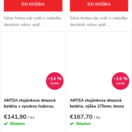
DO KOŠÍKA
DO KOŠÍKA
Séria Antea nás vráti o niekoľko
Séria Antea nás vráti o niekoľko
desiatok rokov späť ...
desiatok rokov späť ...
–14 %
–14 %
€165
€195
ANTEA stojánkova drezová
ANTEA stojánkova drezová
batéria s vysokou hubicou,
batéria, výška 275mm, bronz
výška 265mm, chróm/zlato
€141,90
€167,70
/ ks
/ ks
Skladom
Skladom