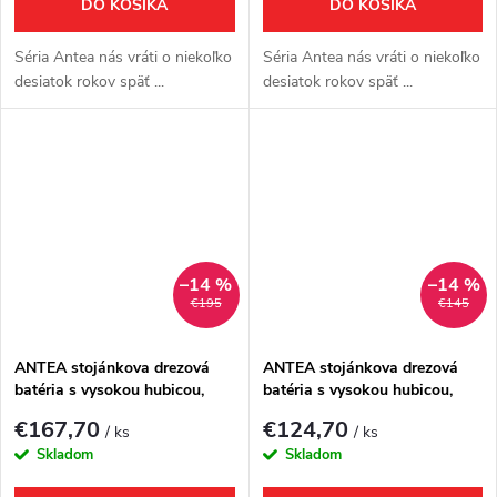
DO KOŠÍKA
DO KOŠÍKA
Séria Antea nás vráti o niekoľko
Séria Antea nás vráti o niekoľko
desiatok rokov späť ...
desiatok rokov späť ...
–14 %
–14 %
€195
€145
ANTEA stojánkova drezová
ANTEA stojánkova drezová
batéria s vysokou hubicou,
batéria s vysokou hubicou,
výška 265mm, bronz
výška 265mm, chróm
€167,70
€124,70
/ ks
/ ks
Skladom
Skladom