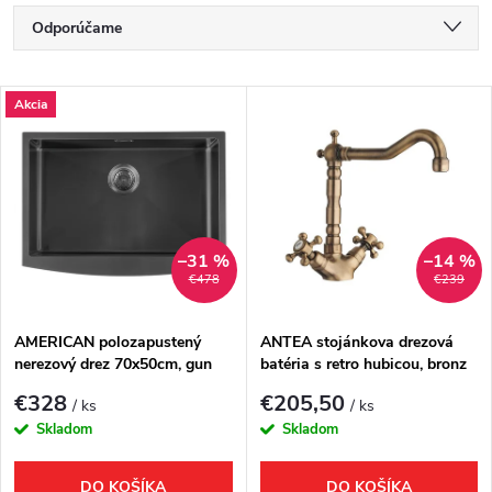
R
Odporúčame
a
Najlacnejšie
V
Akcia
Najdrahšie
d
ý
Najpredávanejšie
e
p
Abecedne
n
i
–31 %
–14 %
€478
€239
i
s
e
AMERICAN polozapustený
ANTEA stojánkova drezová
nerezový drez 70x50cm, gun
batéria s retro hubicou, bronz
p
metal
p
€328
€205,50
/ ks
/ ks
r
Skladom
Skladom
r
DO KOŠÍKA
DO KOŠÍKA