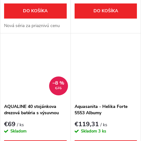
DO KOŠÍKA
DO KOŠÍKA
Nová séria za priaznivú cenu
–8 %
€75
AQUALINE 40 stojánkova
Aquasanita - Helika Forte
drezová batéria s výsuvnou
5553 Albumy
sprškou, chróm
€69
€119,31
/ ks
/ ks
Skladom
Skladom
3 ks