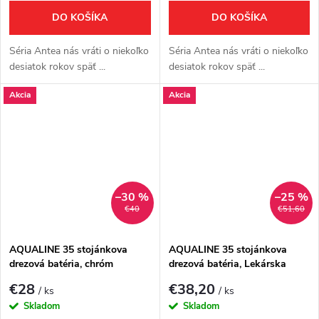
DO KOŠÍKA
DO KOŠÍKA
Séria Antea nás vráti o niekoľko
Séria Antea nás vráti o niekoľko
desiatok rokov späť ...
desiatok rokov späť ...
Akcia
Akcia
–30 %
–25 %
€40
€51,60
AQUALINE 35 stojánkova
AQUALINE 35 stojánkova
drezová batéria, chróm
drezová batéria, Lekárska
páka, chróm
€28
€38,20
/ ks
/ ks
Skladom
Skladom