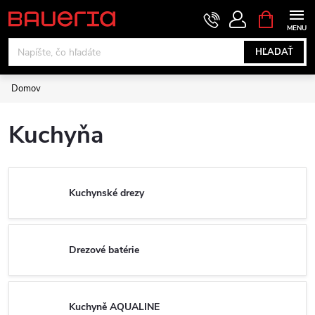
Prejsť
NÁKUPN
KOŠÍK
na
obsah
HĽADAŤ
Domov
Kuchyňa
Kuchynské drezy
Drezové batérie
Kuchyně AQUALINE