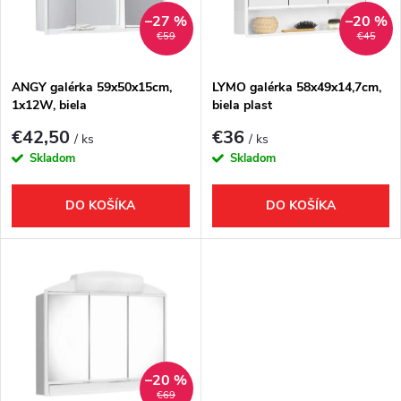
n
i
–27 %
–20 %
€59
€45
i
s
e
ANGY galérka 59x50x15cm,
LYMO galérka 58x49x14,7cm,
1x12W, biela
biela plast
p
p
€42,50
€36
/ ks
/ ks
r
Skladom
Skladom
r
o
DO KOŠÍKA
DO KOŠÍKA
o
d
d
u
u
k
k
t
–20 %
€69