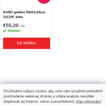
t
o
o
RANO galérka 59x51x16cm,
2x12W, biela
v
v
€55,20
/ ks
Skladom
DO KOŠÍKA
O
v
l
Používame súbory cookie, aby sme vám umožnili pohodlné
Z
á
Showroom Turbínova 11
Rekonštrukcie
Stavby
prehliadanie webovej stránky a vďaka analýze neustále
zlepšovali jej funkcie, výkon a použiteľnosť.
Viac informácií
d
3D Vizualizácia zdarma
O nás
Obhliadka zdarma