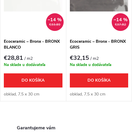
e
p
Abecedne
n
i
–14 %
–14 %
€33,89
€37,82
i
s
e
Ecoceramic – Bronx - BRONX
Ecoceramic – Bronx - BRONX
BLANCO
GRIS
p
p
€28,81
€32,15
/ m2
/ m2
r
Na sklade u dodávateľa
Na sklade u dodávateľa
r
o
DO KOŠÍKA
DO KOŠÍKA
o
d
obklad, 7,5 x 30 cm
obklad, 7,5 x 30 cm
d
u
u
O
k
v
Garantujeme vám