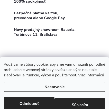
k
100% spokojnosť
t
l
t
Bezpečná platba kartou,
á
o
prevodom alebo Google Pay
o
d
v
Nový predajný showroom Baueria,
Turbínova 11, Bratislava
v
a
c
i
e
Používame súbory cookie, aby sme vám umožnili pohodlné
Z
Showroom Turbínova 11
Rekonštrukcie
Stavby
prehliadanie webovej stránky a vďaka analýze neustále
p
3D Vizualizácia zdarma
O nás
Obhliadka zdarma
zlepšovali jej funkcie, výkon a použiteľnosť.
Viac informácií
á
r
Nastavenie
p
v
Copyright 2026
Baueria
. Všetky práva vyhradené.
Upraviť nastavenie
cookies
ä
k
Odmietnuť
Súhlasím
Vytvoril Shoptet