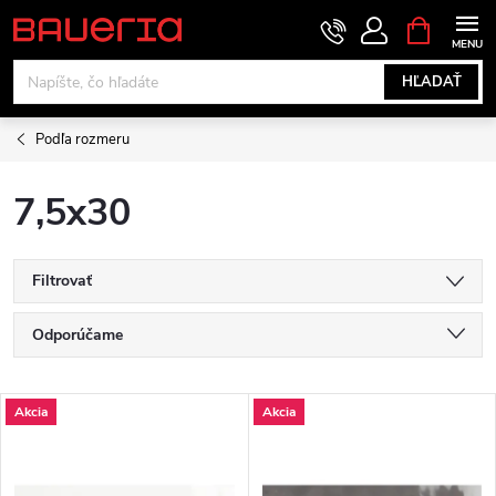
Prejsť
NÁKUPN
KOŠÍK
na
obsah
HĽADAŤ
Podľa rozmeru
7,5x30
Filtrovať
R
Odporúčame
a
Najlacnejšie
V
Akcia
Akcia
Najdrahšie
d
ý
Najpredávanejšie