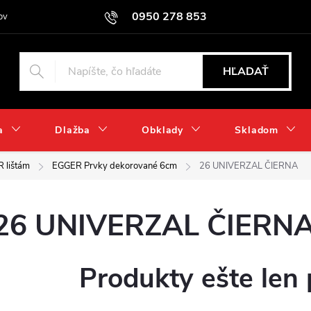
0950 278 853
ov
HĽADAŤ
a
Dlažba
Obklady
Skladom
 lištám
EGGER Prvky dekorované 6cm
26 UNIVERZAL ČIERNA
26 UNIVERZAL ČIERN
Produkty ešte len 