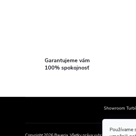
n
ý
p
a
Garantujeme vám
n
100% spokojnosť
e
l
Z
Showroom Turbí
á
Používame s
p
Copyright 2026
Baueria
. Všetky práva vyhradené.
Upraviť nas