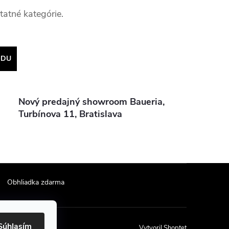
tatné kategórie.
ODU
Nový predajný showroom Baueria,
Turbínova 11, Bratislava
Obhliadka zdarma
Súhlasím
Vytvoril Shoptet