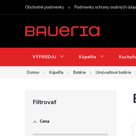
Prejsť
Obchodné podmienky
Podmienky ochrany osobných údaj
na
obsah
VÝPREDAJ
Kúpeľňa
Kuchyň
Domov
Kúpeľňa
Batérie
Umývadlové batérie
B
o
Cena
č