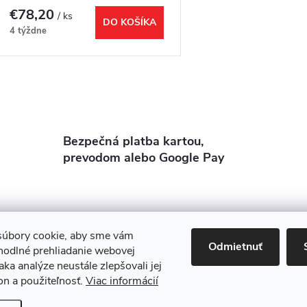
chróm
€78,20
/ ks
DO KOŠÍKA
4 týždne
O
v
Bezpečná platba kartou,
prevodom alebo Google Pay
á
d
úbory cookie, aby sme vám
a
Odmietnuť
nova 11
Rekonštrukcie
Stavby
3D Vizualizácia zdarma
O nás
hodlné prehliadanie webovej
c
aka analýze neustále zlepšovali jej
on a použiteľnosť.
Viac informácií