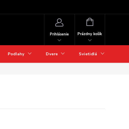
NÁKUPNÝ
KOŠÍK
Prázdny košík
Prihlásenie
Podlahy
Dvere
Svietidlá
Chém