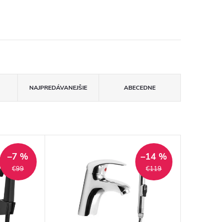
NAJPREDÁVANEJŠIE
ABECEDNE
–7 %
–14 %
€99
€119