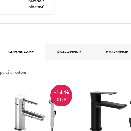
batérie s
bidetovú
spŕškou
R
ODPORÚČAME
NAJLACNEJŠIE
NAJDRAHŠIE
a
položiek celkom
d
V
e
–14 %
ý
€179
n
p