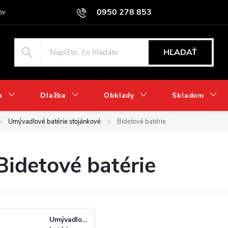
0950 278 853
ov
HĽADAŤ
a
Dlažba
Obklady
Skladom
Umývadlové batérie stojánkové
Bidetové batérie
Bidetové batérie
Umývadlové