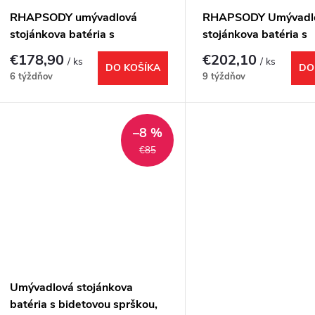
v
RHAPSODY umývadlová
RHAPSODY Umývadl
v
stojánkova batéria s
stojánkova batéria s
bidetovou sprškou, čierna
bidetovou sprškou, z
€178,90
€202,10
/ ks
/ ks
DO KOŠÍKA
DO
6 týždňov
9 týždňov
–8 %
€85
Umývadlová stojánkova
batéria s bidetovou sprškou,