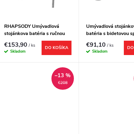
e
s
p
p
RHAPSODY Umývadlová
Umývadlová stojánko
r
stojánkova batéria s ručnou
batéria s bidetovou s
r
bidetovou sprškou, chróm
čierna
€153,90
€91,10
/ ks
/ ks
o
DO KOŠÍKA
DO
Skladom
Skladom
o
d
d
–13 %
u
€208
u
k
k
t
t
o
o