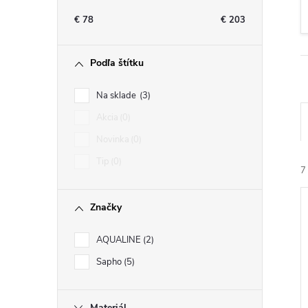
n
€
78
€
203
ý
Podľa štítku
p
Na sklade
3
a
Akcia
0
Novinka
0
n
Tip
0
7
e
Značky
l
AQUALINE
2
Sapho
5
i
i
Materiál