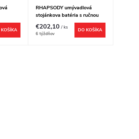
ová
RHAPSODY umývadlová
stojánkova batéria s ručnou
lato mat
bidetovou sprškou, meď mat
€202,10
/ ks
 KOŠÍKA
DO KOŠÍKA
6 týždňov