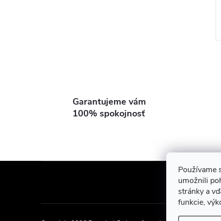
Garantujeme vám
l
100% spokojnosť
Z
Používame s
Showroom Turbí
umožnili po
á
stránky a vď
funkcie, výk
i