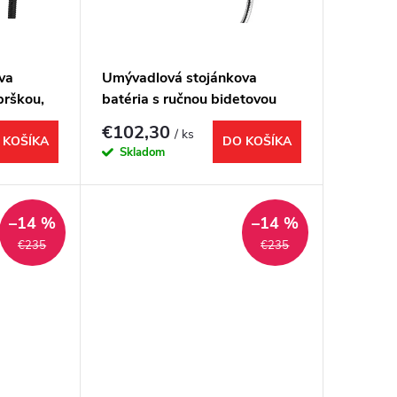
va
Umývadlová stojánkova
prškou,
batéria s ručnou bidetovou
sprškou, chróm
€102,30
/ ks
 KOŠÍKA
DO KOŠÍKA
Skladom
–14 %
–14 %
€235
€235