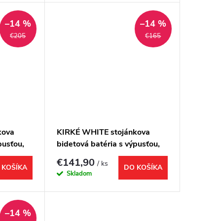
–14 %
–14 %
€205
€165
kova
KIRKÉ WHITE stojánkova
pusťou,
bidetová batéria s výpusťou,
biela páčka, chróm
€141,90
/ ks
 KOŠÍKA
DO KOŠÍKA
Skladom
–14 %