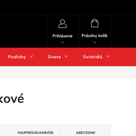
NÁKUPNÝ
KOŠÍK
Prázdny košík
Prihlásenie
Podlahy
Dvere
Svietidlá
Chém
kové
NAJPREDÁVANEJŠIE
ABECEDNE