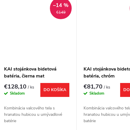
–14 %
€149
KAI stojánkova bidetová
KAI stojánkova bidet
batéria, čierna mat
batéria, chróm
€128,10
€81,70
/ ks
/ ks
DO KOŠÍKA
DO
Skladom
Skladom
Kombinácia valcového tela s
Kombinácia valcového tel
hranatou hubicou u umývadlové
hranatou hubicou u umýv
batérie
batérie