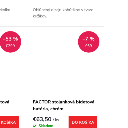
ekoľko
Obľúbený dizajn kohútikov v tvare
krížikov.
–53 %
–7 %
€299
€69
etová
FACTOR stojanková bidetová
batéria, chróm
€63,50
/ ks
 KOŠÍKA
DO KOŠÍKA
Skladom