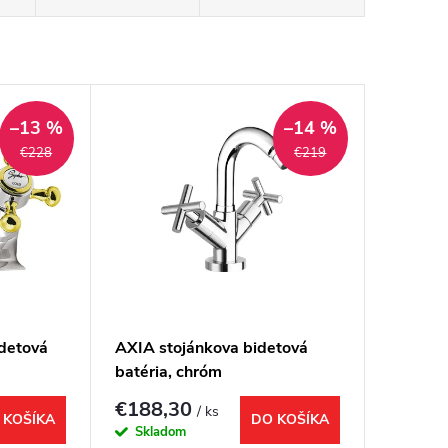
–13 %
–14 %
€228
€219
detová
AXIA stojánkova bidetová
batéria, chróm
€188,30
/ ks
 KOŠÍKA
DO KOŠÍKA
Skladom