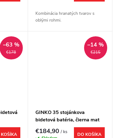
Kombinácia hranatých tvarov s
oblými rohmi.
–63 %
–14 %
€178
€215
idetová
GINKO 35 stojánkova
bidetová batéria, čierna mat
€184,90
/ ks
 KOŠÍKA
DO KOŠÍKA