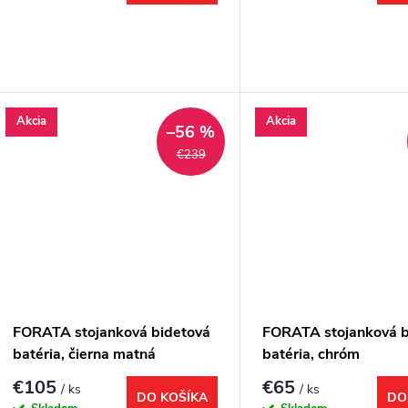
Akcia
Akcia
–56 %
€239
FORATA stojanková bidetová
FORATA stojanková b
batéria, čierna matná
batéria, chróm
€105
€65
/ ks
/ ks
DO KOŠÍKA
DO