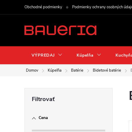
Prejsť
Obchodné podmienky
Podmienky ochrany osobných údaj
na
obsah
VÝPREDAJ
Kúpeľňa
Kuchyň
Domov
Kúpeľňa
Batérie
Bidetové batérie
B
o
Cena
č