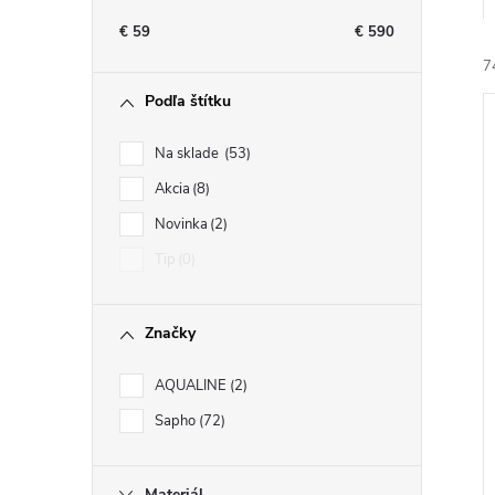
n
€
59
€
590
ý
7
Podľa štítku
p
Na sklade
53
a
Akcia
8
Novinka
2
n
i
Tip
0
i
e
Značky
l
AQUALINE
2
Sapho
72
Materiál