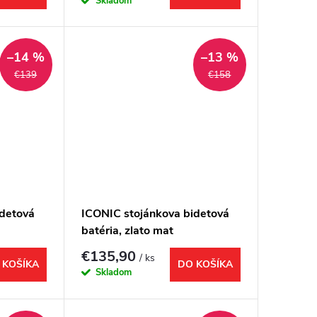
Skladom
–14 %
–13 %
€139
€158
idetová
ICONIC stojánkova bidetová
batéria, zlato mat
€135,90
/ ks
 KOŠÍKA
DO KOŠÍKA
Skladom