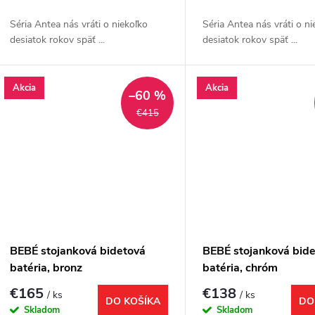
o
d
Séria Antea nás vráti o niekoľko
Séria Antea nás vráti o ni
d
desiatok rokov späť ...
desiatok rokov späť ...
u
u
k
Akcia
Akcia
–60 %
k
€415
t
t
o
o
v
v
BEBÉ stojanková bidetová
BEBÉ stojanková bid
batéria, bronz
batéria, chróm
€165
€138
/ ks
/ ks
DO KOŠÍKA
DO
Skladom
Skladom