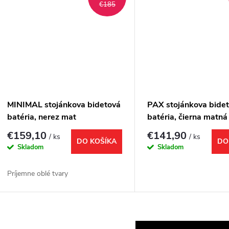
€185
MINIMAL stojánkova bidetová
PAX stojánkova bide
batéria, nerez mat
batéria, čierna matná
€159,10
€141,90
/ ks
/ ks
DO KOŠÍKA
DO
Skladom
Skladom
Príjemne oblé tvary