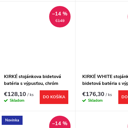
–14 %
€149
KIRKÉ stojánkova bidetová
KIRKÉ WHITE stoján
batéria s výpusťou, chróm
bidetová batéria s vý
biela páčka, bronz
€128,10
€176,30
/ ks
/ ks
DO KOŠÍKA
DO
Skladom
Skladom
Novinka
–14 %