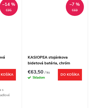
–14 %
–7 %
€95
€69
ová
KASIOPEA stojánkova
bidetová batéria, chróm
€63,50
/ ks
 KOŠÍKA
DO KOŠÍKA
Skladom
a s
adlové