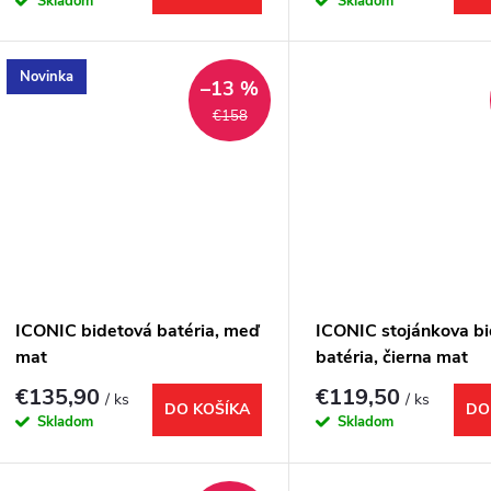
Skladom
Skladom
Novinka
–13 %
€158
ICONIC bidetová batéria, meď
ICONIC stojánkova b
mat
batéria, čierna mat
€135,90
€119,50
/ ks
/ ks
DO KOŠÍKA
DO
Skladom
Skladom