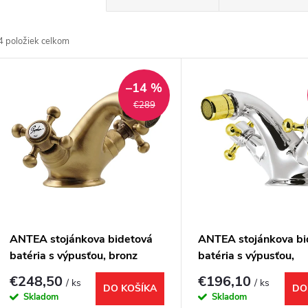
a
4
položiek celkom
d
V
e
–14 %
ý
€289
n
p
e
s
p
p
ANTEA stojánkova bidetová
ANTEA stojánkova bi
r
batéria s výpusťou, bronz
batéria s výpusťou,
r
chróm/zlato
€248,50
€196,10
/ ks
/ ks
o
DO KOŠÍKA
DO
Skladom
Skladom