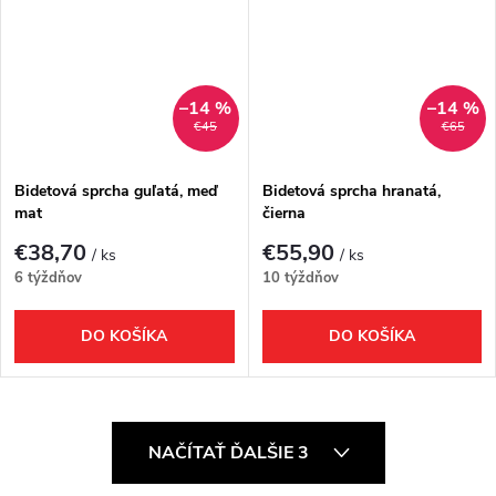
–14 %
–14 %
€45
€65
Bidetová sprcha guľatá, meď
Bidetová sprcha hranatá,
mat
čierna
€38,70
€55,90
/ ks
/ ks
6 týždňov
10 týždňov
DO KOŠÍKA
DO KOŠÍKA
O
NAČÍTAŤ ĎALŠIE 3
v