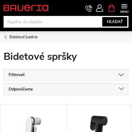
Prejsť
NÁKUPN
KOŠÍK
na
obsah
HĽADAŤ
Bidetové batérie
Bidetové spršky
Filtrovať
R
Odporúčame
a
Najlacnejšie
V
Najdrahšie
d
ý
Najpredávanejšie