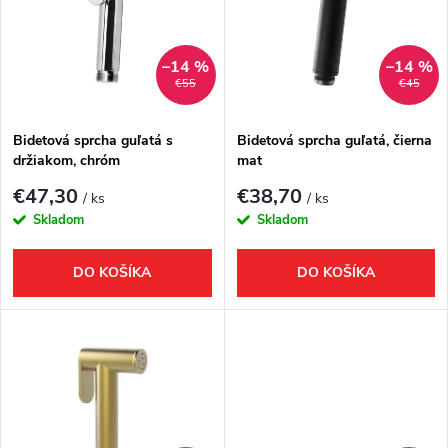
e
p
Abecedne
n
i
–14 %
–14 %
€55
€45
i
s
e
Bidetová sprcha guľatá s
Bidetová sprcha guľatá, čierna
držiakom, chróm
mat
p
p
€47,30
€38,70
/ ks
/ ks
r
Skladom
Skladom
r
o
DO KOŠÍKA
DO KOŠÍKA
o
d
d
u
u
k