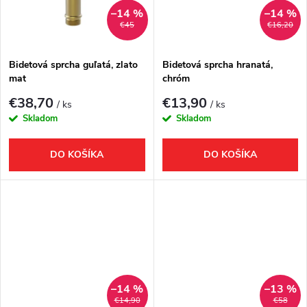
k
t
–14 %
–14 %
€45
€16,20
t
o
o
Bidetová sprcha guľatá, zlato
Bidetová sprcha hranatá,
mat
chróm
v
v
€38,70
€13,90
/ ks
/ ks
Skladom
Skladom
DO KOŠÍKA
DO KOŠÍKA
–14 %
–13 %
€14,90
€58