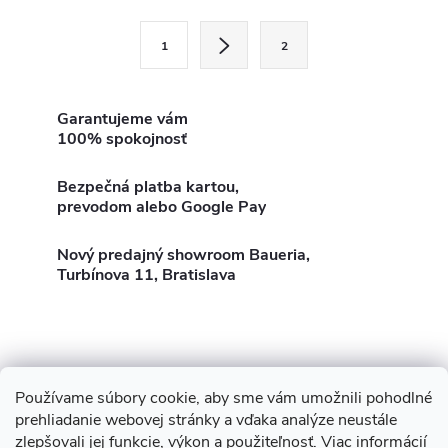
l
S
1
2
t
á
r
d
á
Garantujeme vám
100% spokojnosť
a
n
k
c
Bezpečná platba kartou,
o
prevodom alebo Google Pay
i
v
a
Nový predajný showroom Baueria,
e
Turbínova 11, Bratislava
n
p
i
e
r
v
Používame súbory cookie, aby sme vám umožnili pohodlné
Z
Showroom Turbínova 11
Rekonštrukcie
Stavby
prehliadanie webovej stránky a vďaka analýze neustále
k
zlepšovali jej funkcie, výkon a použiteľnosť.
Viac informácií
3D Vizualizácia zdarma
O nás
Obhliadka zdarma