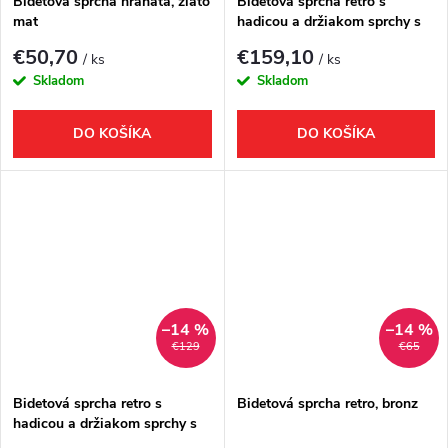
Bidetová sprcha hranatá, zlato
Bidetová sprcha retro s
mat
hadicou a držiakom sprchy s
vyústením, bronz
€50,70
€159,10
/ ks
/ ks
Skladom
Skladom
DO KOŠÍKA
DO KOŠÍKA
–14 %
–14 %
€129
€65
Bidetová sprcha retro s
Bidetová sprcha retro, bronz
hadicou a držiakom sprchy s
vyústením, chróm