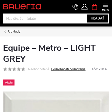
Prejsť
NÁKUPN
KOŠÍK
na
obsah
HĽADAŤ
Obklady
Equipe – Metro – LIGHT
GREY
Neohodnotené
Podrobnosti hodnotenia
Kód:
7014
Akcia