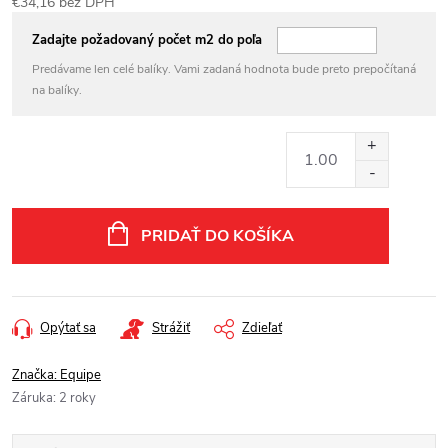
€34,16 bez DPH
Jednotková
Zadajte požadovaný počet m2 do poľa
cena:
Predávame len celé balíky. Vami zadaná hodnota bude preto prepočítaná
na balíky.
PRIDAŤ DO KOŠÍKA
Opýtať sa
Strážiť
Zdieľať
Značka:
Equipe
Záruka
:
2 roky