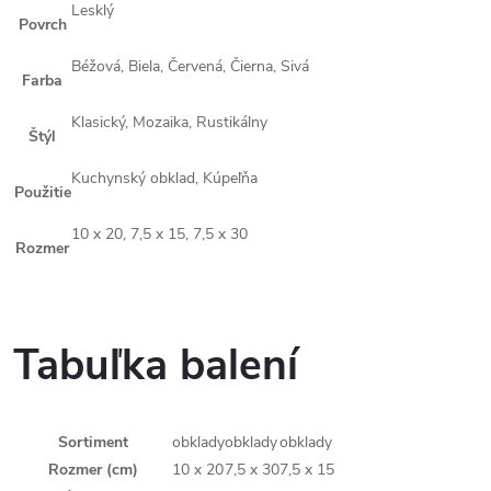
Lesklý
Povrch
Béžová, Biela, Červená, Čierna, Sivá
Farba
Klasický, Mozaika, Rustikálny
Štýl
Kuchynský obklad, Kúpeľňa
Použitie
10 x 20, 7,5 x 15, 7,5 x 30
Rozmer
Tabuľka balení
Sortiment
obklady
obklady
obklady
Rozmer (cm)
10 x 20
7,5 x 30
7,5 x 15