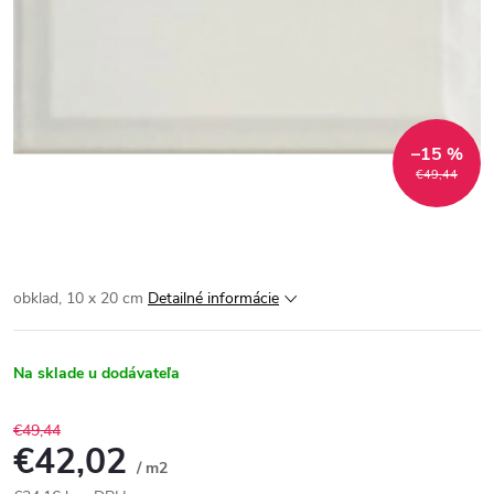
–15 %
€49,44
obklad, 10 x 20 cm
Detailné informácie
Na sklade u dodávateľa
€49,44
€42,02
/ m2