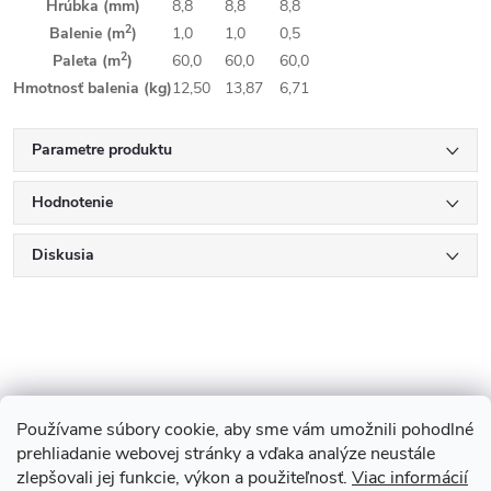
Hrúbka (mm)
8,8
8,8
8,8
2
Balenie (m
)
1,0
1,0
0,5
2
Paleta (m
)
60,0
60,0
60,0
Hmotnosť balenia (kg)
12,50
13,87
6,71
Parametre produktu
Hodnotenie
Diskusia
Používame súbory cookie, aby sme vám umožnili pohodlné
Z
Showroom Turbínova 11
Rekonštrukcie
Stavby
prehliadanie webovej stránky a vďaka analýze neustále
zlepšovali jej funkcie, výkon a použiteľnosť.
Viac informácií
3D Vizualizácia zdarma
O nás
Obhliadka zdarma