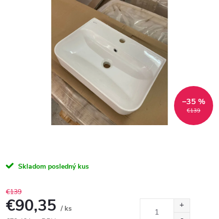
–35 %
€139
Skladom posledný kus
€139
€90,35
/ ks