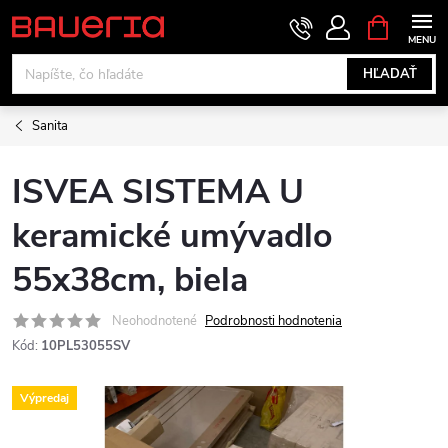
Prejsť
NÁKUPN
KOŠÍK
na
obsah
HĽADAŤ
Sanita
ISVEA SISTEMA U
keramické umývadlo
55x38cm, biela
Neohodnotené
Podrobnosti hodnotenia
Kód:
10PL53055SV
Výpredaj