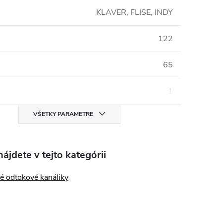
KLAVER, FLISE, INDY
122
65
1
VŠETKY PARAMETRE
ájdete v tejto kategórii
é odtokové kanáliky