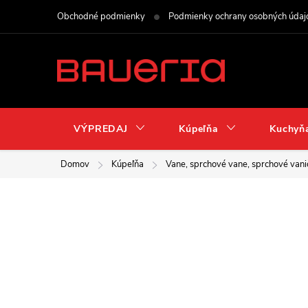
Prejsť
Obchodné podmienky
Podmienky ochrany osobných údaj
na
obsah
VÝPREDAJ
Kúpeľňa
Kuchyň
Domov
Kúpeľňa
Vane, sprchové vane, sprchové vani