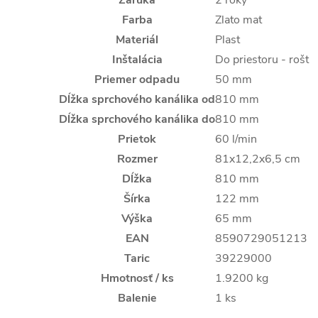
Farba
Zlato mat
Materiál
Plast
Inštalácia
Do priestoru - rošt
Priemer odpadu
50 mm
Dĺžka sprchového kanálika od
810 mm
Dĺžka sprchového kanálika do
810 mm
Prietok
60 l/min
Rozmer
81x12,2x6,5 cm
Dĺžka
810 mm
Šírka
122 mm
Výška
65 mm
EAN
8590729051213
Taric
39229000
Hmotnosť / ks
1.9200 kg
Balenie
1 ks