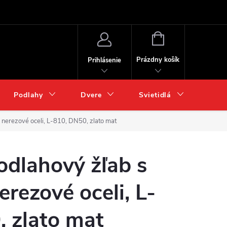
NÁKUPNÝ
KOŠÍK
Prázdny košík
Prihlásenie
Podlahy
Dvere
Svietidlá
Chém
nerezové oceli, L-810, DN50, zlato mat
dlahový žľab s
erezové oceli, L-
 zlato mat