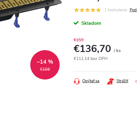
1 hodnotenie
Pod
Skladom
€159
€136,70
/ ks
€111,14 bez DPH
–14 %
Jednotková
€159
cena:
Opýtať sa
Strážiť