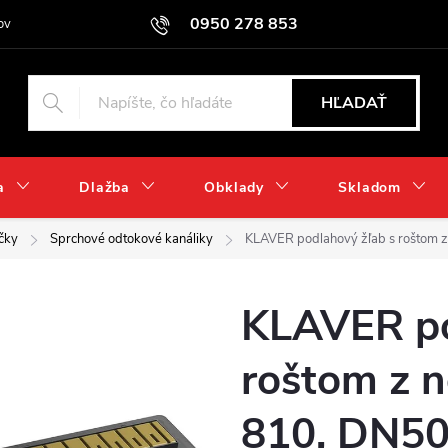
0950 278 853
ov
HĽADAŤ
a
Dlažba
Obklady
Skladom
čky
Sprchové odtokové kanáliky
KLAVER podlahový žľab s roštom z 
KLAVER po
roštom z n
810, DN50,