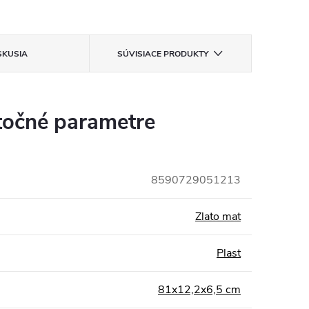
SKUSIA
SÚVISIACE PRODUKTY
očné parametre
8590729051213
Zlato mat
Plast
81x12,2x6,5 cm