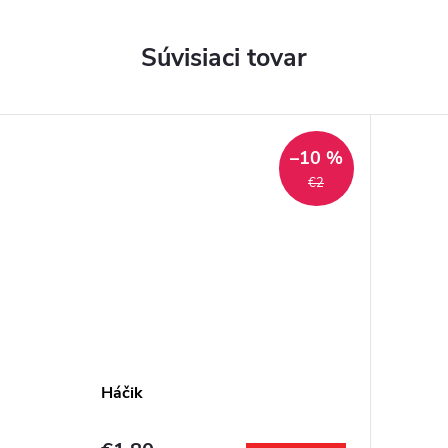
Súvisiaci tovar
–10 %
€2
Háčik