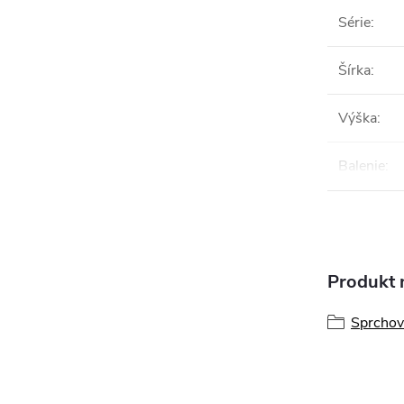
Série
:
Šírka
:
Výška
:
Balenie
:
Produkt n
Sprchov