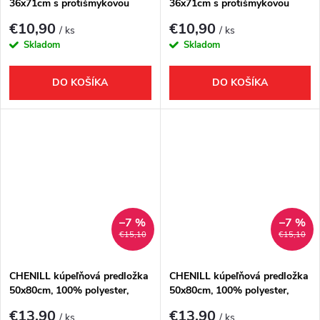
36x71cm s protišmykovou
36x71cm s protišmykovou
úpravou, kaučuk, biela
úpravou, kaučuk, modrá
€10,90
€10,90
/ ks
/ ks
Skladom
Skladom
DO KOŠÍKA
DO KOŠÍKA
–7 %
–7 %
€15,10
€15,10
CHENILL kúpeľňová predložka
CHENILL kúpeľňová predložka
50x80cm, 100% polyester,
50x80cm, 100% polyester,
béžová
biela
€13,90
€13,90
/ ks
/ ks