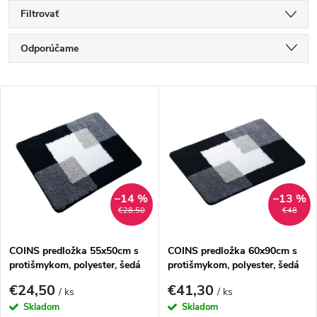
Filtrovať
R
Odporúčame
a
Najlacnejšie
V
Najdrahšie
d
ý
Najpredávanejšie
e
p
Abecedne
n
i
–14 %
–13 %
€28,50
€48
i
s
e
COINS predložka 55x50cm s
COINS predložka 60x90cm s
protišmykom, polyester, šedá
protišmykom, polyester, šedá
p
p
€24,50
€41,30
/ ks
/ ks
r
Skladom
Skladom