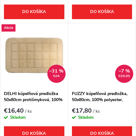
r
o
DO KOŠÍKA
DO KOŠÍKA
o
d
Akcia
d
u
u
k
k
t
–31 %
–7 %
€24
€19,30
t
o
o
DELHI kúpeľňová predložka
FUZZY kúpeľňová predložka,
50x80cm protišmyková, 100%
50x80cm, 100% polyester,
v
polyester, béžová
protišmyk, azzuro
v
€16,40
€17,80
/ ks
/ ks
Skladom
Skladom
DO KOŠÍKA
DO KOŠÍKA