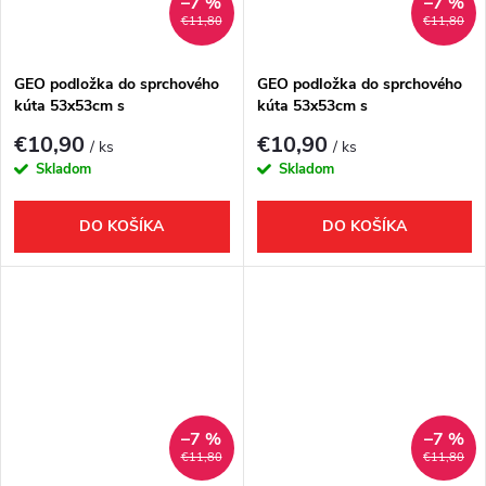
–7 %
–7 %
€11,80
€11,80
GEO podložka do sprchového
GEO podložka do sprchového
kúta 53x53cm s
kúta 53x53cm s
protišmykovou úpravou,
protišmykovou úpravou,
€10,90
€10,90
/ ks
/ ks
kaučuk, béžová
kaučuk, modrá
Skladom
Skladom
DO KOŠÍKA
DO KOŠÍKA
–7 %
–7 %
€11,80
€11,80