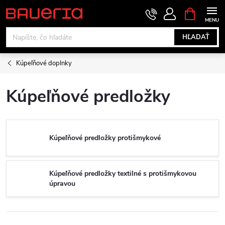
Prejsť
NÁKUPN
KOŠÍK
na
obsah
HĽADAŤ
Kúpeľňové doplnky
Kúpeľňové predložky
Kúpeľňové predložky protišmykové
Kúpeľňové predložky textilné s protišmykovou
úpravou