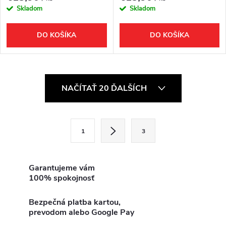
Skladom
Skladom
DO KOŠÍKA
DO KOŠÍKA
O
NAČÍTAŤ 20 ĎALŠÍCH
v
l
S
1
3
t
á
r
d
á
Garantujeme vám
100% spokojnosť
a
n
k
c
Bezpečná platba kartou,
o
prevodom alebo Google Pay
i
v