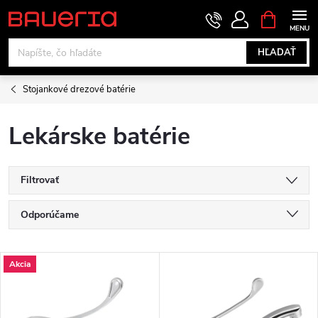
Prejsť
NÁKUPN
KOŠÍK
na
obsah
HĽADAŤ
Stojankové drezové batérie
Lekárske batérie
Filtrovať
R
Odporúčame
a
Najlacnejšie
V
Akcia
Najdrahšie
d
ý
Najpredávanejšie