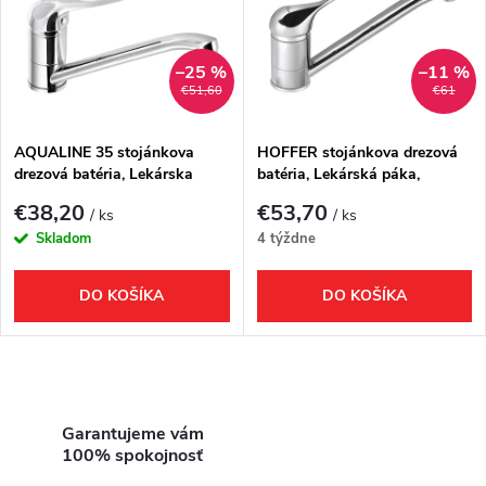
e
p
Abecedne
n
i
–25 %
–11 %
€51,60
€61
i
s
e
AQUALINE 35 stojánkova
HOFFER stojánkova drezová
drezová batéria, Lekárska
batéria, Lekárská páka,
p
páka, chróm
221mm, chróm
p
€38,20
€53,70
/ ks
/ ks
r
Skladom
4 týždne
r
o
DO KOŠÍKA
DO KOŠÍKA
o
d
d
O
u
u
v
Garantujeme vám
k
100% spokojnosť