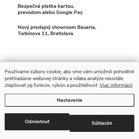
l
k
t
Bezpečná platba kartou,
á
prevodom alebo Google Pay
t
o
d
Nový predajný showroom Baueria,
o
Turbínova 11, Bratislava
a
v
v
c
i
e
Používame súbory cookie, aby sme vám umožnili pohodlné
Z
Showroom Turbínova 11
Rekonštrukcie
Stavby
prehliadanie webovej stránky a vďaka analýze neustále
p
3D Vizualizácia zdarma
O nás
Obhliadka zdarma
zlepšovali jej funkcie, výkon a použiteľnosť.
Viac informácií
á
r
Nastavenie
p
v
Copyright 2026
Baueria
. Všetky práva vyhradené.
Upraviť nastavenie
cookies
ä
k
Odmietnuť
Súhlasím
Vytvoril Shoptet
y