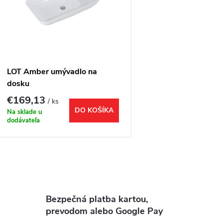
p
e
s
p
p
LOT Amber umývadlo na
r
dosku
r
€169,13
/ ks
o
DO KOŠÍKA
Na sklade u
o
dodávateľa
d
d
u
u
O
k
v
k
Bezpečná platba kartou,
t
prevodom alebo Google Pay