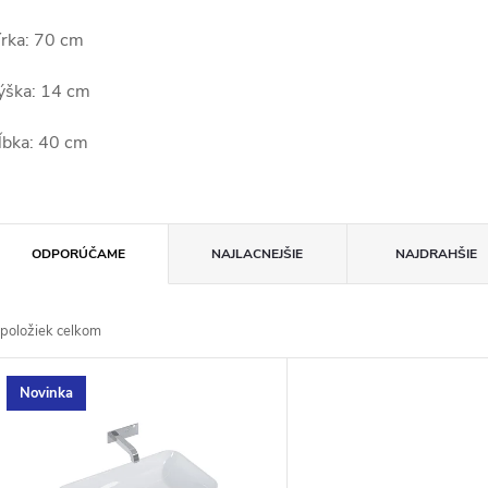
írka: 70 cm
ýška: 14 cm
ĺbka: 40 cm
R
ODPORÚČAME
NAJLACNEJŠIE
NAJDRAHŠIE
a
položiek celkom
d
V
Novinka
e
ý
n