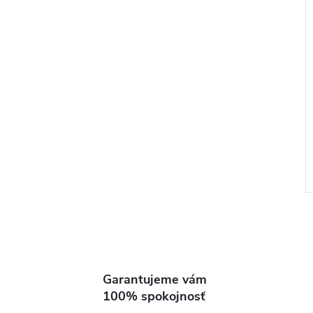
i
i
Garantujeme vám
l
100% spokojnosť