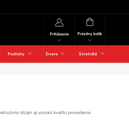
NÁKUPNÝ
KOŠÍK
Prázdny košík
Prihlásenie
Podlahy
Dvere
Svietidlá
Chém
luzívny dizajn aj vysokú kvalitu prevedenia.