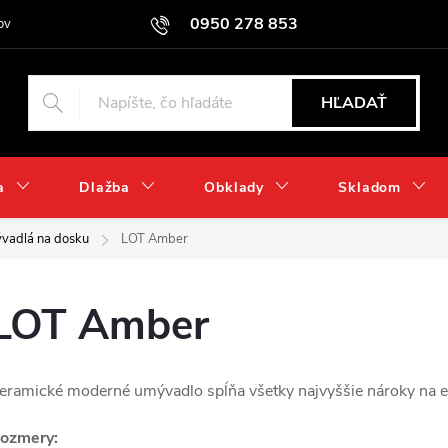
0950 278 853
ov
HĽADAŤ
a
Dlažba
Obklady
Skladom
vadlá na dosku
LOT Amber
LOT Amber
eramické moderné umývadlo spĺňa všetky najvyššie nároky na exk
ozmery: