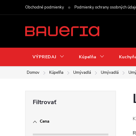
Prejsť
Obchodné podmienky
Podmienky ochrany osobných údaj
na
obsah
VÝPREDAJ
Kúpeľňa
Kuchyň
Domov
Kúpeľňa
Umývadlá
Umývadlá
Umý
B
o
K
Cena
č
R