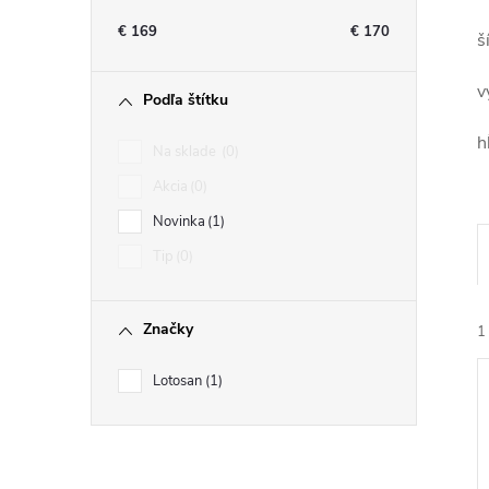
n
€
169
€
170
š
ý
v
Podľa štítku
p
h
Na sklade
0
a
Akcia
0
Novinka
1
n
Tip
0
e
Značky
1
l
Lotosan
1