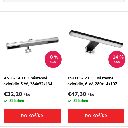
a
Najlacnejšie
V
Najdrahšie
d
ý
Najpredávanejšie
e
p
Abecedne
n
i
–8 %
–14 %
€35
€55
i
s
e
ANDREA LED nástenné
ESTHER 2 LED nástenné
svietidlo 5 W, 284x32x134
svietidlo, 6 W, 280x14x107
p
mm, IP44, chróm
mm, IP44, čierna
p
€32,20
€47,30
/ ks
/ ks
r
Skladom
Skladom
r
o
DO KOŠÍKA
DO KOŠÍKA
o