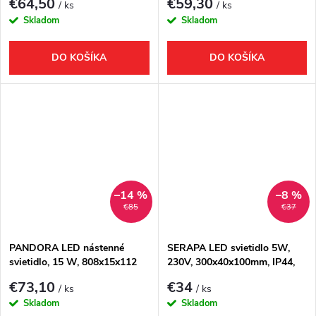
€64,50
€59,30
/ ks
/ ks
Skladom
Skladom
DO KOŠÍKA
DO KOŠÍKA
–14 %
–8 %
€85
€37
PANDORA LED nástenné
SERAPA LED svietidlo 5W,
svietidlo, 15 W, 808x15x112
230V, 300x40x100mm, IP44,
mm, IP44, chróm (26693CI)
plast, čierna mat
€73,10
€34
/ ks
/ ks
Skladom
Skladom