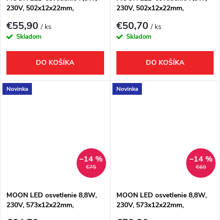
230V, 502x12x22mm,
230V, 502x12x22mm,
R350mm, čierná mat
R350mm, chróm
€55,90
€50,70
/ ks
/ ks
Skladom
Skladom
DO KOŠÍKA
DO KOŠÍKA
Novinka
Novinka
–14 %
–14 %
€75
€69
MOON LED osvetlenie 8,8W,
MOON LED osvetlenie 8,8W,
230V, 573x12x22mm,
230V, 573x12x22mm,
R400mm, čierna mat
R400mm, chróm