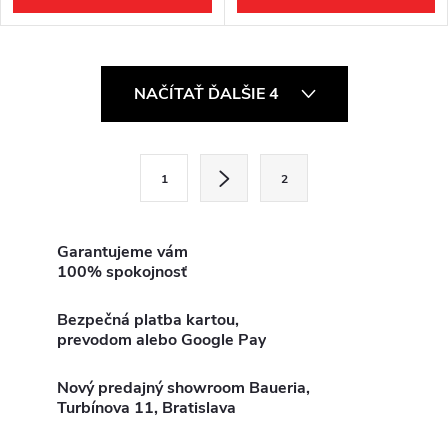
O
NAČÍTAŤ ĎALŠIE 4
v
l
S
1
2
t
á
r
d
á
Garantujeme vám
100% spokojnosť
a
n
k
c
Bezpečná platba kartou,
o
prevodom alebo Google Pay
i
v
a
Nový predajný showroom Baueria,
e
Turbínova 11, Bratislava
n
p
i