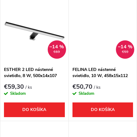
d
d
u
u
k
k
t
–14 %
–14 %
€69
€59
t
o
o
ESTHER 2 LED nástenné
FELINA LED nástenné
svietidlo, 8 W, 500x14x107
svietidlo, 10 W, 458x15x112
v
mm, IP44, čierna
mm, IP44, chróm
v
€59,30
€50,70
/ ks
/ ks
Skladom
Skladom
DO KOŠÍKA
DO KOŠÍKA