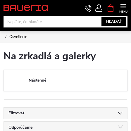
Prejsť
NÁKUPN
KOŠÍK
na
obsah
HĽADAŤ
Osvetlenie
Na zrkadlá a galerky
Nástenné
Filtrovať
R
Odporúčame