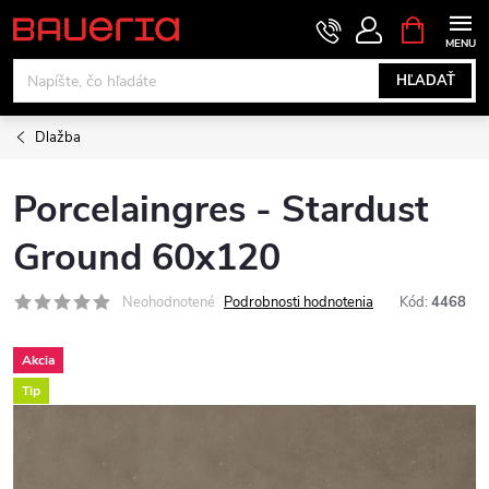
Prejsť
NÁKUPN
KOŠÍK
na
obsah
HĽADAŤ
Dlažba
Porcelaingres - Stardust
Ground 60x120
Neohodnotené
Podrobnosti hodnotenia
Kód:
4468
Akcia
Tip