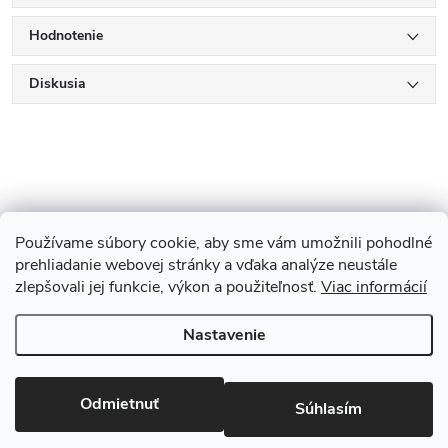
Hodnotenie
Diskusia
Používame súbory cookie, aby sme vám umožnili pohodlné
Z
Showroom Turbínova 11
Rekonštrukcie
Stavby
prehliadanie webovej stránky a vďaka analýze neustále
zlepšovali jej funkcie, výkon a použiteľnosť.
3D Vizualizácia zdarma
O nás
Obhliadka zdarma
Viac informácií
á
Nastavenie
p
Copyright 2026
Baueria
. Všetky práva vyhradené.
Upraviť nastavenie
cookies
ä
Odmietnuť
Súhlasím
Vytvoril Shoptet