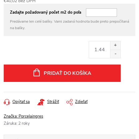
€40,02 bez DPH
Jednotková
Zadajte požadovaný počet m2 do poľa
cena:
Predávame len celé balíky. Vami zadaná hodnota bude preto prepočítaná
na balíky.
PRIDAŤ DO KOŠÍKA
Opýtať sa
Strážiť
Zdieľať
Značka:
Porcelaingres
Záruka
:
2 roky