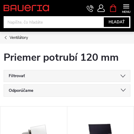
Prejsť
NÁKUPN
KOŠÍK
na
obsah
HĽADAŤ
Ventilátory
Priemer potrubí 120 mm
Filtrovať
R
Odporúčame
a
Najlacnejšie
V
Najdrahšie
d
ý
Najpredávanejšie