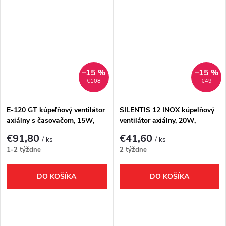
–15 %
–15 %
€108
€49
E-120 GT kúpeľňový ventilátor
SILENTIS 12 INOX kúpeľňový
axiálny s časovačom, 15W,
ventilátor axiálny, 20W,
potrubie 120mm, biela
potrubie 120mm, nerez mat
€91,80
€41,60
/ ks
/ ks
1-2 týždne
2 týždne
DO KOŠÍKA
DO KOŠÍKA