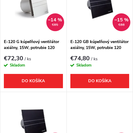
e
p
Abecedne
n
i
–14 %
–15 %
€85
€88
i
s
e
E-120 G kúpeľňový ventilátor
E-120 GB kúpeľňový ventilátor
axiálny, 15W, potrubie 120
axiálny, 15W, potrubie 120
p
mm, biela
mm, čierna
p
€72,30
€74,80
/ ks
/ ks
r
Skladom
Skladom
r
o
DO KOŠÍKA
DO KOŠÍKA
o
d
d
u
u
k