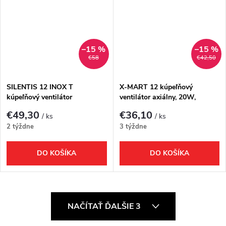
–15 %
–15 %
€58
€42,50
SILENTIS 12 INOX T
X-MART 12 kúpeľňový
kúpeľňový ventilátor
ventilátor axiálny, 20W,
axiálny,časovač,20W,potrubie120mm,
potrubie 120mm, biela
€49,30
€36,10
/ ks
/ ks
nerez mat
2 týždne
3 týždne
DO KOŠÍKA
DO KOŠÍKA
O
NAČÍTAŤ ĎALŠIE 3
v