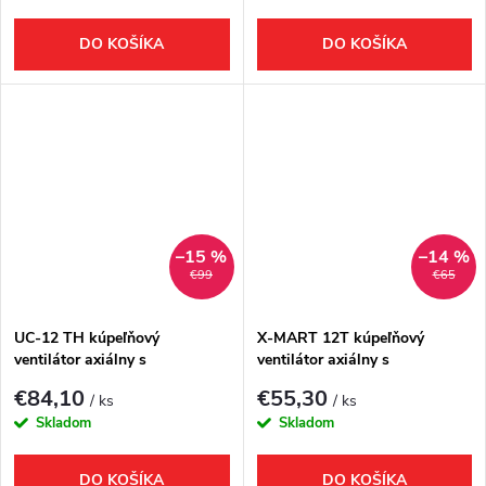
DO KOŠÍKA
DO KOŠÍKA
–15 %
–14 %
€99
€65
UC-12 TH kúpeľňový
X-MART 12T kúpeľňový
ventilátor axiálny s
ventilátor axiálny s
automatom, 12W, potrubie
časovačom, 20W, potrubie
€84,10
€55,30
/ ks
/ ks
120mm, čierna
120mm, biela
Skladom
Skladom
DO KOŠÍKA
DO KOŠÍKA