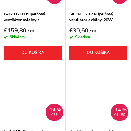
E-120 GTH kúpeľňový
SILENTIS 12 kúpeľňový
ventilátor axiálny s
ventilátor axiálny, 20W,
automatom, 6W/11W,
potrubie 120mm, biela
€159,80
€30,60
/ ks
/ ks
potrubie 120mm, biel
Skladom
Skladom
DO KOŠÍKA
DO KOŠÍKA
–14 %
–14 %
€55
€41,50