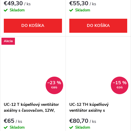
€49,30
€55,30
/ ks
/ ks
Skladom
Skladom
DO KOŠÍKA
DO KOŠÍKA
Akcia
–23 %
–15 %
€85
€95
UC-12 T kúpeľňový ventilátor
UC-12 TH kúpeľňový
axiálny s časovačom, 12W,
ventilátor axiálny s
potrubie 120mm, čierna
automatom, 12W, potrubie
€65
€80,70
/ ks
/ ks
120mm, biela
Skladom
Skladom