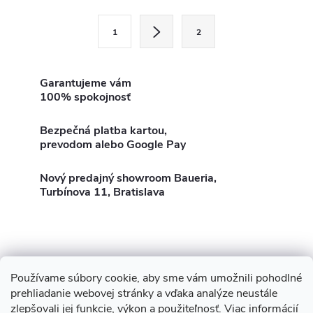
l
S
1
2
t
á
r
d
á
Garantujeme vám
100% spokojnosť
a
n
k
c
Bezpečná platba kartou,
o
prevodom alebo Google Pay
i
v
a
Nový predajný showroom Baueria,
e
Turbínova 11, Bratislava
n
p
i
e
r
v
Používame súbory cookie, aby sme vám umožnili pohodlné
Z
Showroom Turbínova 11
Rekonštrukcie
Stavby
prehliadanie webovej stránky a vďaka analýze neustále
k
zlepšovali jej funkcie, výkon a použiteľnosť.
Viac informácií
3D Vizualizácia zdarma
O nás
Obhliadka zdarma