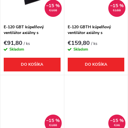
k
t
–15 %
–15 %
€108
€188
t
o
o
E-120 GBT kúpeľňový
E-120 GBTH kúpeľňový
ventilátor axiálny s
ventilátor axiálny s
v
časovačom, 15W, potrubie 120
automatom, 6W/11W,
v
€91,80
€159,80
/ ks
/ ks
mm, čierna
potrubie 120 mm, čierna
Skladom
Skladom
DO KOŠÍKA
DO KOŠÍKA
–15 %
–15 %
€188
€36