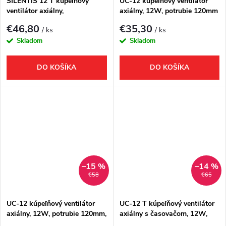
SILENTIS 12 T kúpeľňový
UC-12 kúpeľňový ventilátor
ventilátor axiálny,
axiálny, 12W, potrubie 120mm
časovač,20W, potrubie
biela
€46,80
€35,30
/ ks
/ ks
120mm, biela
Skladom
Skladom
DO KOŠÍKA
DO KOŠÍKA
–15 %
–14 %
€58
€65
UC-12 kúpeľňový ventilátor
UC-12 T kúpeľňový ventilátor
axiálny, 12W, potrubie 120mm,
axiálny s časovačom, 12W,
čierna
potrubie 120mm, biela