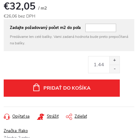
€32,05
/ m2
€26,06 bez DPH
Jednotková
Zadajte požadovaný počet m2 do poľa
cena:
Predávame len celé balíky. Vami zadaná hodnota bude preto prepočítaná
na balíky.
PRIDAŤ DO KOŠÍKA
Opýtať sa
Strážiť
Zdieľať
Značka:
Rako