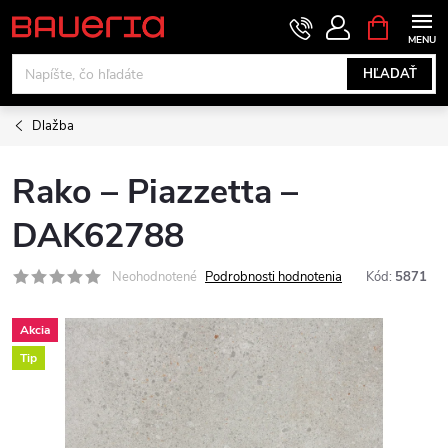
Prejsť
NÁKUPN
KOŠÍK
na
obsah
HĽADAŤ
Dlažba
Rako – Piazzetta –
DAK62788
Neohodnotené
Podrobnosti hodnotenia
Kód:
5871
Akcia
Tip