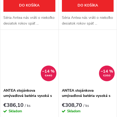
DO KOŠÍKA
DO KOŠÍKA
Séria Antea nás vráti o niekoľko
Séria Antea nás vráti o niekoľko
desiatok rokov späť ...
desiatok rokov späť ...
–14 %
–14 %
€449
€359
ANTEA stojánkova
ANTEA stojánkova
umývadlová batéria vysoká s
umývadlová batéria vysoká s
výpusťou, výška 300mm, bronz
výpusťou, výška 300mm,
€386,10
€308,70
/ ks
/ ks
chróm
Skladom
Skladom