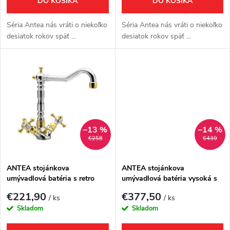
o
DO KOŠÍKA
DO KOŠÍKA
o
d
Séria Antea nás vráti o niekoľko
Séria Antea nás vráti o niekoľko
d
desiatok rokov späť ...
desiatok rokov späť ...
u
u
k
k
t
t
o
–13 %
–14 %
o
€258
€439
v
v
ANTEA stojánkova
ANTEA stojánkova
umývadlová batéria s retro
umývadlová batéria vysoká s
hubicou s výpusťou,
výpusťou, výška 245mm, bronz
€221,90
€377,50
/ ks
/ ks
chróm/zlato
Skladom
Skladom