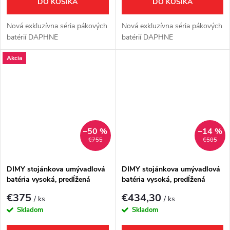
DO KOŠÍKA
DO KOŠÍKA
Nová exkluzívna séria pákových
Nová exkluzívna séria pákových
batérií DAPHNE
batérií DAPHNE
Akcia
–50 %
–14 %
€755
€505
DIMY stojánkova umývadlová
DIMY stojánkova umývadlová
batéria vysoká, predĺžená
batéria vysoká, predĺžená
hubica,chrom
hubica,chrom
€375
€434,30
/ ks
/ ks
Skladom
Skladom