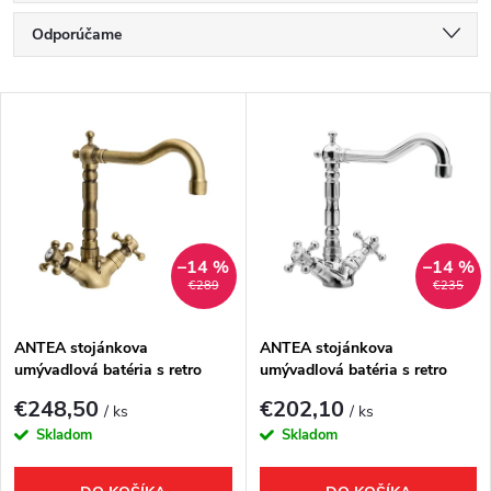
R
Odporúčame
a
Najlacnejšie
V
Najdrahšie
d
ý
Najpredávanejšie
e
p
Abecedne
n
i
–14 %
–14 %
€289
€235
i
s
e
ANTEA stojánkova
ANTEA stojánkova
umývadlová batéria s retro
umývadlová batéria s retro
p
hubicou s výpusťou, bronz
hubicou s výpusťou, chróm
p
€248,50
€202,10
/ ks
/ ks
r
Skladom
Skladom
r