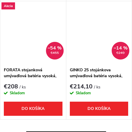
Akcia
–54 %
–14 %
€455
€249
FORATA stojanková
GINKO 25 stojánkova
umývadlová batéria vysoká,
umývadlová batéria vysoká,
predĺžená hubica, čierna m
čierna mat
€208
€214,10
/ ks
/ ks
Skladom
Skladom
DO KOŠÍKA
DO KOŠÍKA