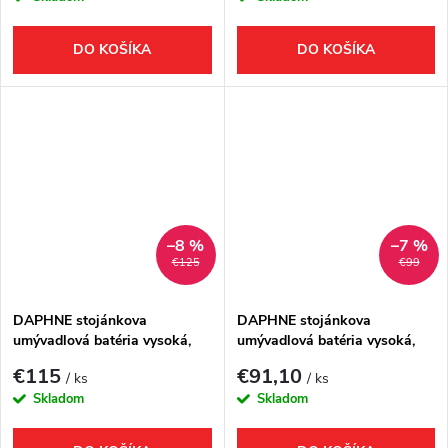
DO KOŠÍKA
DO KOŠÍKA
–8 %
–7 %
€125
€99
DAPHNE stojánkova
DAPHNE stojánkova
umývadlová batéria vysoká,
umývadlová batéria vysoká,
čierna mat
chróm
€115
€91,10
/ ks
/ ks
Skladom
Skladom