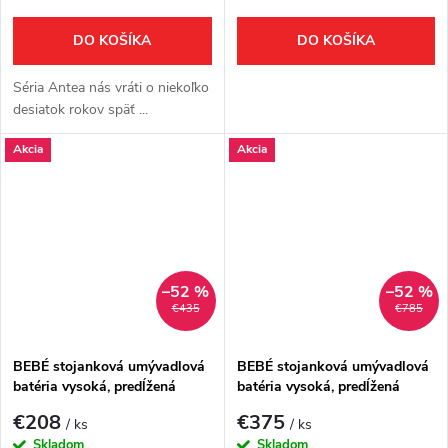
DO KOŠÍKA
DO KOŠÍKA
Séria Antea nás vráti o niekoľko
desiatok rokov späť ...
Akcia
Akcia
–52 %
–52 %
€435
€785
BEBÉ stojanková umývadlová
BEBÉ stojanková umývadlová
batéria vysoká, predĺžená
batéria vysoká, predĺžená
hubica, chróm
hubica, zlato
€208
€375
/ ks
/ ks
Skladom
Skladom