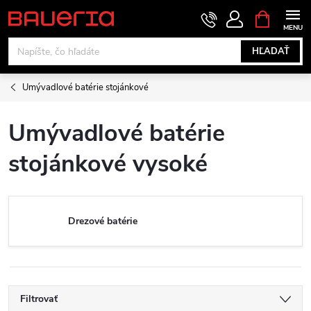
Prejsť
NÁKUPN
KOŠÍK
na
obsah
HĽADAŤ
Umývadlové batérie stojánkové
Umývadlové batérie
stojánkové vysoké
Drezové batérie
Filtrovať