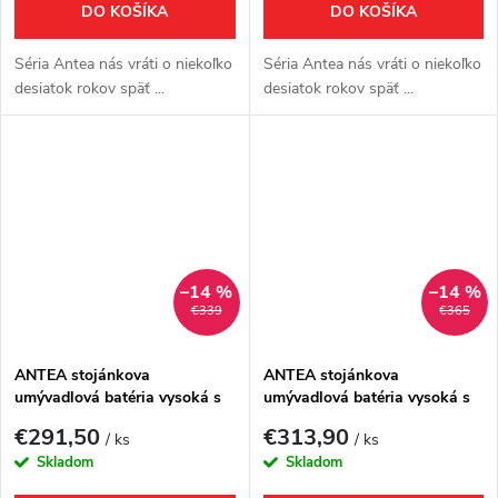
DO KOŠÍKA
DO KOŠÍKA
Séria Antea nás vráti o niekoľko
Séria Antea nás vráti o niekoľko
desiatok rokov späť ...
desiatok rokov späť ...
–14 %
–14 %
€339
€365
ANTEA stojánkova
ANTEA stojánkova
umývadlová batéria vysoká s
umývadlová batéria vysoká s
výpusťou, výška 245mm,
výpusťou, výška 245mm,
€291,50
€313,90
/ ks
/ ks
chróm
chróm/zlato
Skladom
Skladom