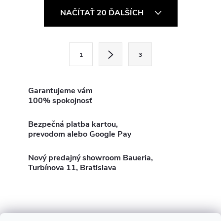
O
NAČÍTAŤ 20 ĎALŠÍCH
v
l
S
1
3
t
á
r
d
á
Garantujeme vám
100% spokojnosť
a
n
k
c
Bezpečná platba kartou,
o
prevodom alebo Google Pay
i
v
a
Nový predajný showroom Baueria,
e
Turbínova 11, Bratislava
n
p
i
e
r