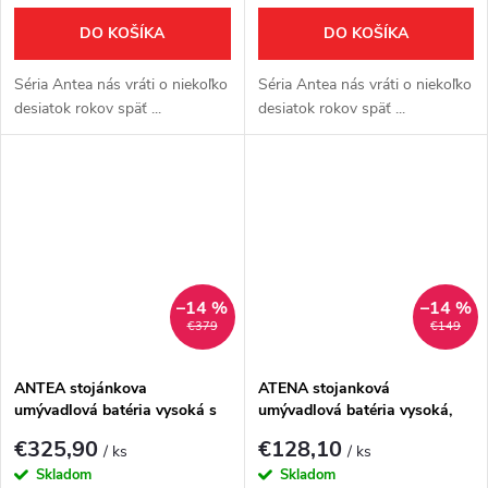
DO KOŠÍKA
DO KOŠÍKA
Séria Antea nás vráti o niekoľko
Séria Antea nás vráti o niekoľko
desiatok rokov späť ...
desiatok rokov späť ...
–14 %
–14 %
€379
€149
ANTEA stojánkova
ATENA stojanková
umývadlová batéria vysoká s
umývadlová batéria vysoká,
výpusťou, výška 300mm,
chróm
€325,90
€128,10
/ ks
/ ks
chróm/zlato
Skladom
Skladom