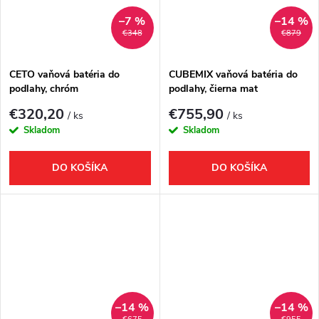
–7 %
–14 %
€348
€879
CETO vaňová batéria do
CUBEMIX vaňová batéria do
podlahy, chróm
podlahy, čierna mat
€320,20
€755,90
/ ks
/ ks
Skladom
Skladom
DO KOŠÍKA
DO KOŠÍKA
–14 %
–14 %