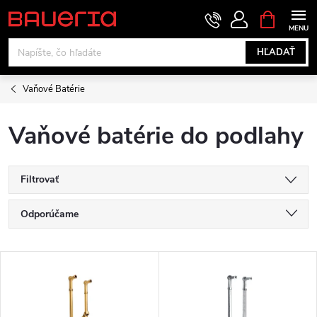
Prejsť
NÁKUPN
KOŠÍK
na
obsah
HĽADAŤ
Vaňové Batérie
Vaňové batérie do podlahy
Filtrovať
R
Odporúčame
a
Najlacnejšie
V
Najdrahšie
d
ý
Najpredávanejšie