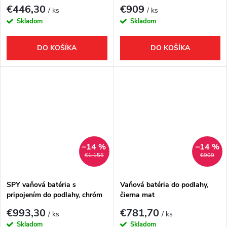
mat
€446,30
€909
/ ks
/ ks
Skladom
Skladom
DO KOŠÍKA
DO KOŠÍKA
–14 %
–14 %
€1 155
€909
SPY vaňová batéria s
Vaňová batéria do podlahy,
pripojením do podlahy, chróm
čierna mat
€993,30
€781,70
/ ks
/ ks
Skladom
Skladom