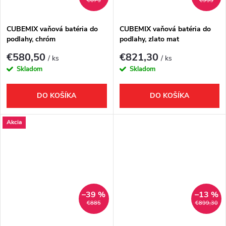
€675
€955
CUBEMIX vaňová batéria do
CUBEMIX vaňová batéria do
podlahy, chróm
podlahy, zlato mat
€580,50
€821,30
/ ks
/ ks
Skladom
Skladom
DO KOŠÍKA
DO KOŠÍKA
Akcia
–39 %
–13 %
€885
€899,30