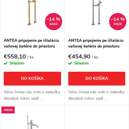
e
p
Abecedne
n
i
–14 %
–14 %
€649
€529
i
s
e
ANTEA pripojenie pe ištaláciu
ANTEA pripojenie pe ištaláciu
vaňovej batérie do priestoru
vaňovej batérie do priestoru
p
(pár), bronz
(pár), chróm
p
€558,10
€454,90
/ ks
/ ks
r
Skladom
Skladom
r
o
DO KOŠÍKA
DO KOŠÍKA
o
d
Séria Antea nás vráti o niekoľko
Séria Antea nás vráti o niekoľko
d
desiatok rokov späť ...
desiatok rokov späť ...
u
Akcia
u
k