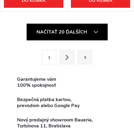
DO KOŠÍKA
DO KOŠÍKA
O
NAČÍTAŤ 20 ĎALŠÍCH
v
l
S
1
3
t
á
r
d
á
Garantujeme vám
100% spokojnosť
a
n
k
c
Bezpečná platba kartou,
o
prevodom alebo Google Pay
i
v
a
Nový predajný showroom Baueria,
e
Turbínova 11, Bratislava
n