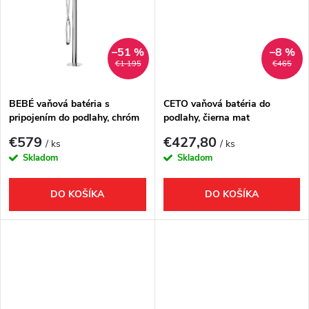
k
t
t
o
–51 %
–8 %
o
€1 195
€465
v
v
BEBÉ vaňová batéria s
CETO vaňová batéria do
pripojením do podlahy, chróm
podlahy, čierna mat
€579
€427,80
/ ks
/ ks
Skladom
Skladom
DO KOŠÍKA
DO KOŠÍKA