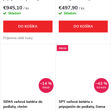
mat
(pár), chróm
€945,10
€497,90
/ ks
/ ks
Skladom
Skladom
DO KOŠÍKA
DO KOŠÍKA
Príjemne oblé tvary
Akcia
–14 %
–43 %
€519
€1 615
SEMA vaňová batéria do
SPY vaňová batéria s
podlahy, chróm
pripojením do podlahy, čierna