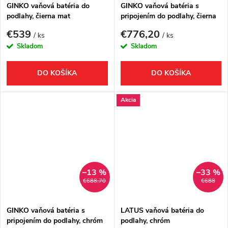
GINKO vaňová batéria do
GINKO vaňová batéria s
podlahy, čierna mat
pripojením do podlahy, čierna
mat
€539
€776,20
/ ks
/ ks
Skladom
Skladom
DO KOŠÍKA
DO KOŠÍKA
Akcia
–13 %
–33 %
€688,70
€688
GINKO vaňová batéria s
LATUS vaňová batéria do
pripojením do podlahy, chróm
podlahy, chróm