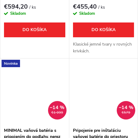
€594,20
€455,40
/ ks
/ ks
Skladom
Skladom
DO KOŠÍKA
DO KOŠÍKA
Klasické jemné tvary v rovných
krivkách.
Novinka
–14 %
–14 %
€1 099
€579
MINIMAL vaňová batéria s
Pripojenie pre inštaláciu
pripojením do podlahy, nerez
vaňovej batérie do priestoru