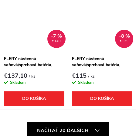
–7 %
–8 %
€149
€125
FLERY nástenná
FLERY nástenná
vaňová/sprchová batéria,
vaňová/sprchová batéria,
otočné ramienko, gun metal
otočné ramienko, chróm
€137,10
€115
/ ks
/ ks
Skladom
Skladom
DO KOŠÍKA
DO KOŠÍKA
O
NAČÍTAŤ 20 ĎALŠÍCH