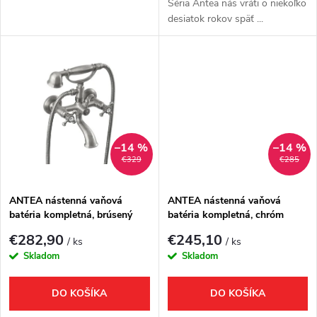
d
Séria Antea nás vráti o niekoľko
d
desiatok rokov späť ...
u
u
k
k
t
t
o
–14 %
–14 %
o
€329
€285
v
v
ANTEA nástenná vaňová
ANTEA nástenná vaňová
batéria kompletná, brúsený
batéria kompletná, chróm
nikel
€282,90
€245,10
/ ks
/ ks
Skladom
Skladom
DO KOŠÍKA
DO KOŠÍKA