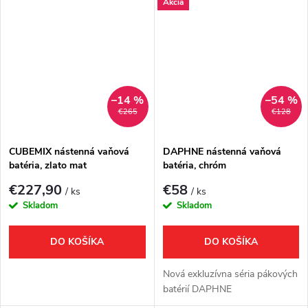
Akcia
–14 %
–54 %
€265
€128
CUBEMIX nástenná vaňová
DAPHNE nástenná vaňová
batéria, zlato mat
batéria, chróm
€227,90
€58
/ ks
/ ks
Skladom
Skladom
DO KOŠÍKA
DO KOŠÍKA
Nová exkluzívna séria pákových
batérií DAPHNE