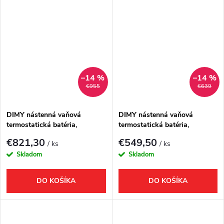
–14 %
–14 %
€955
€639
DIMY nástenná vaňová
DIMY nástenná vaňová
termostatická batéria,
termostatická batéria,
kaskáda, čierný
kaskáda, chróm,
€821,30
€549,50
/ ks
/ ks
Skladom
Skladom
DO KOŠÍKA
DO KOŠÍKA