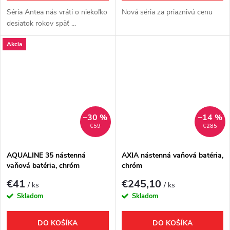
Séria Antea nás vráti o niekoľko
Nová séria za priaznivú cenu
desiatok rokov späť ...
Akcia
–30 %
–14 %
€59
€285
AQUALINE 35 nástenná
AXIA nástenná vaňová batéria,
vaňová batéria, chróm
chróm
€41
€245,10
/ ks
/ ks
Skladom
Skladom
DO KOŠÍKA
DO KOŠÍKA