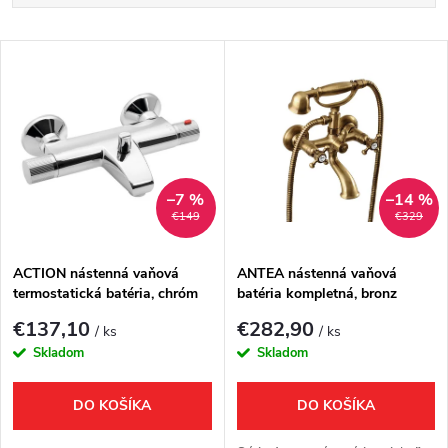
a
Najlacnejšie
V
Najdrahšie
d
ý
Najpredávanejšie
e
p
Abecedne
n
i
–7 %
–14 %
€149
€329
i
s
e
ACTION nástenná vaňová
ANTEA nástenná vaňová
termostatická batéria, chróm
batéria kompletná, bronz
p
p
€137,10
€282,90
/ ks
/ ks
r
Skladom
Skladom
r
o
DO KOŠÍKA
DO KOŠÍKA
o