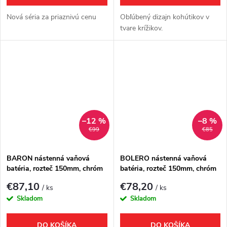
Nová séria za priaznivú cenu
Obľúbený dizajn kohútikov v
tvare krížikov.
–12 %
–8 %
€99
€85
BARON nástenná vaňová
BOLERO nástenná vaňová
batéria, rozteč 150mm, chróm
batéria, rozteč 150mm, chróm
€87,10
€78,20
/ ks
/ ks
Skladom
Skladom
DO KOŠÍKA
DO KOŠÍKA