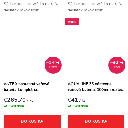
Séria Antea nás vráti o niekoľko
Séria Antea nás vráti o niekoľko
desiatok rokov späť ...
desiatok rokov späť ...
Akcia
–14 %
–30 %
€309
€59
ANTEA nástenná vaňová
AQUALINE 35 nástenná
batéria kompletná,
vaňová batéria, 100mm rozteč,
chróm/zlato
chróm
€265,70
€41
/ ks
/ ks
Skladom
Skladom
DO KOŠÍKA
DO KOŠÍKA