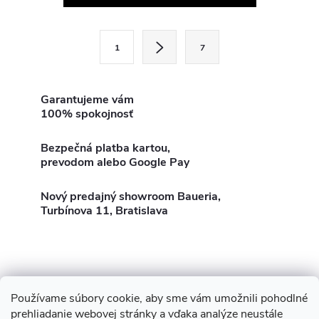
v
l
S
1
7
t
á
r
d
á
Garantujeme vám
100% spokojnosť
a
n
k
c
Bezpečná platba kartou,
o
prevodom alebo Google Pay
i
v
a
Nový predajný showroom Baueria,
e
Turbínova 11, Bratislava
n
p
i
e
r
v
Používame súbory cookie, aby sme vám umožnili pohodlné
Z
Showroom Turbínova 11
Rekonštrukcie
Stavby
prehliadanie webovej stránky a vďaka analýze neustále