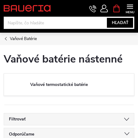
Prejsť
NÁKUPN
KOŠÍK
na
obsah
HĽADAŤ
Vaňové Batérie
Vaňové batérie nástenné
Vaňové termostatické batérie
Filtrovať
R
Odporúčame