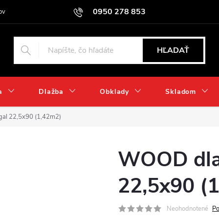
0950 278 853
ov
HĽADAŤ
a
Dlažba
Obklady
Skladom
al 22,5x90 (1,42m2)
WOOD dla
22,5x90 (
Neohodnotené
Po