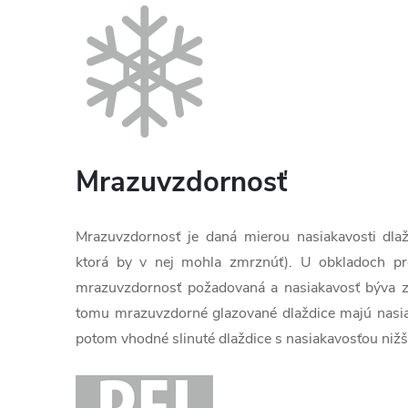
Mrazuvzdornosť
Mrazuvzdornosť je daná mierou nasiakavosti dlaž
ktorá by v nej mohla zmrznúť). U obkladoch pre 
mrazuvzdornosť požadovaná a nasiakavosť býva z
tomu mrazuvzdorné glazované dlaždice majú nasia
potom vhodné slinuté dlaždice s nasiakavosťou niž