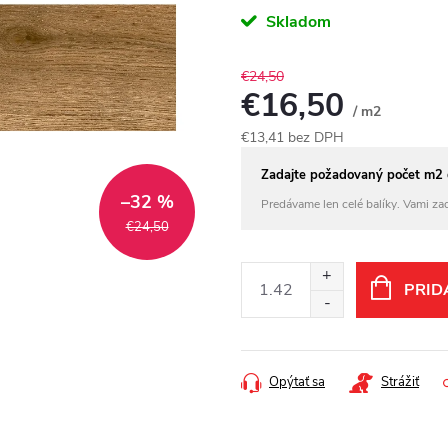
Skladom
€24,50
€16,50
/ m2
€13,41 bez DPH
Jednotková
Zadajte požadovaný počet m2 
cena:
–32 %
Predávame len celé balíky. Vami za
€24,50
PRID
Opýtať sa
Strážiť