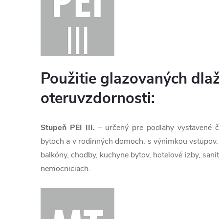
Použitie glazovaných dla
oteruvzdornosti:
Stupeň PEI III.
– určený pre podlahy vystavené ča
bytoch a v rodinných domoch, s výnimkou vstupov. J
balkóny, chodby, kuchyne bytov, hotelové izby, sanit
nemocniciach.