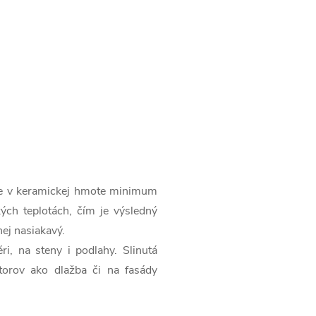
ne v keramickej hmote minimum
ých teplotách, čím je výsledný
ej nasiakavý.
éri, na steny i podlahy. Slinutá
torov ako dlažba či na fasády