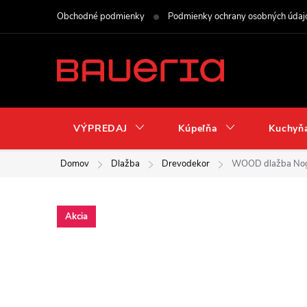
Prejsť
Obchodné podmienky
Podmienky ochrany osobných údaj
na
obsah
VÝPREDAJ
Kúpeľňa
Kuchyň
Domov
Dlažba
Drevodekor
WOOD dlažba Nog
Akcia