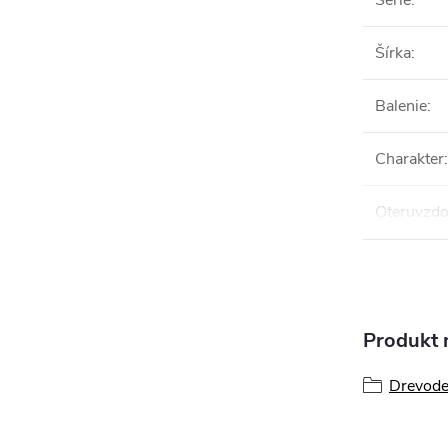
Série
:
Šírka
:
Balenie
:
Charakter
:
Oteruvzdo
Produkt n
Drevode