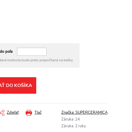
do poľa
daná hodnota bude preto prepočítaná na balíky.
AŤ DO KOŠÍKA
Zdieľať
Tlač
Značka:
SUPERCERAMICA
Záruka
:
24
Záruka
:
2 roky