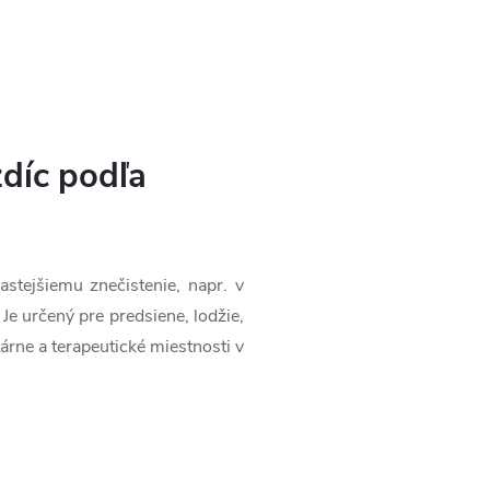
ždíc podľa
stejšiemu znečistenie, napr. v
e určený pre predsiene, lodžie,
árne a terapeutické miestnosti v