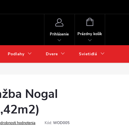
NÁKUPNÝ
KOŠÍK
Prázdny košík
Prihlásenie
Podlahy
Dvere
Svietidlá
Chém
žba Nogal
1,42m2)
drobnosti hodnotenia
Kód:
WOD005