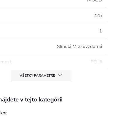
WOOD
225
1
Slinutá;Mrazuvzdorná
rnosť
:
PEI III
VŠETKY PARAMETRE
ájdete v tejto kategórii
kor