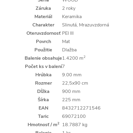
Záruka
2 roky
Materiál
Keramika
Charakter
Slinutá, Mrazuvzdorná
Oteruvzdornosť
PEI III
Povrch
Mat
Použitie
Dlažba
2
Balenie obsahuje
1.4200 m
Počet ks v balení
7
Hrúbka
9.00 mm
Rozmer
22,5x90 cm
Dĺžka
900 mm
Šírka
225 mm
EAN
8432712271546
Taric
69072100
2
Hmotnosť / m
18.7887 kg
Balenie
1 ks