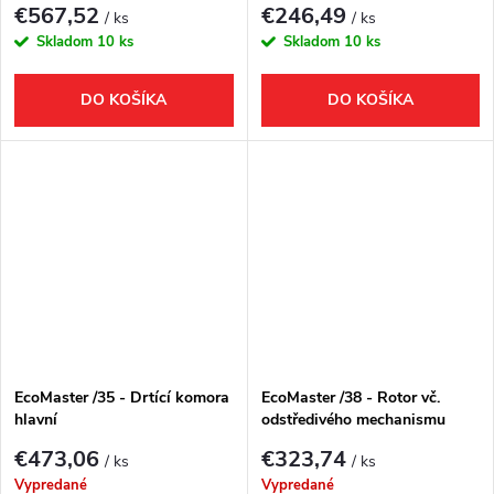
€567,52
€246,49
/ ks
/ ks
Skladom
10 ks
Skladom
10 ks
DO KOŠÍKA
DO KOŠÍKA
EcoMaster /35 - Drtící komora
EcoMaster /38 - Rotor vč.
hlavní
odstředivého mechanismu
spínače
€473,06
€323,74
/ ks
/ ks
Vypredané
Vypredané