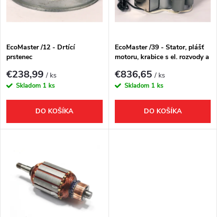
n
i
i
s
e
EcoMaster /12 - Drtící
EcoMaster /39 - Stator, plášť
prstenec
motoru, krabice s el. rozvody a
p
jištěním
p
€238,99
€836,65
/ ks
/ ks
r
Skladom
1 ks
Skladom
1 ks
r
o
DO KOŠÍKA
DO KOŠÍKA
o
d
d
u
u
k
k
t