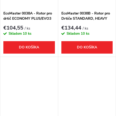
t
o
o
EcoMaster 0038A - Rotor pro
EcoMaster 0038B - Rotor pro
drtič ECONOMY PLUS/EVO3
Drtiče STANDARD, HEAVY
v
DUTY, DELUXE PLUS/EVO3
v
€104,55
€134,44
/ ks
/ ks
Skladom
10 ks
Skladom
10 ks
DO KOŠÍKA
DO KOŠÍKA