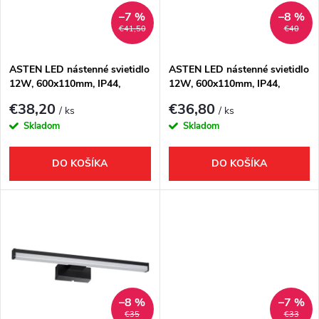
n
i
–7 %
–8 %
€41,50
€40
i
s
e
ASTEN LED nástenné svietidlo
ASTEN LED nástenné svietidlo
12W, 600x110mm, IP44,
12W, 600x110mm, IP44,
p
čierna matná
chróm
p
€38,20
€36,80
/ ks
/ ks
r
Skladom
Skladom
r
o
DO KOŠÍKA
DO KOŠÍKA
o
d
d
u
u
k
k
t
–8 %
–7 %
€35
€33