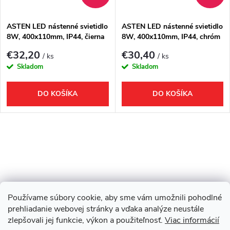
t
o
o
ASTEN LED nástenné svietidlo
ASTEN LED nástenné svietidlo
8W, 400x110mm, IP44, čierna
8W, 400x110mm, IP44, chróm
v
matná
v
€32,20
€30,40
/ ks
/ ks
Skladom
Skladom
DO KOŠÍKA
DO KOŠÍKA
O
v
l
Používame súbory cookie, aby sme vám umožnili pohodlné
Z
á
Showroom Turbínova 11
Rekonštrukcie
Stavby
prehliadanie webovej stránky a vďaka analýze neustále
zlepšovali jej funkcie, výkon a použiteľnosť.
Viac informácií
d
3D Vizualizácia zdarma
O nás
Obhliadka zdarma