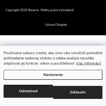
p
Copyright 2026
Baueria
. Všetky práva vyhradené.
Upraviť nastavenie
cookies
ä
Vytvoril Shoptet
t
i
Používame súbory cookie, aby sme vám umožnili pohodlné
e
prehliadanie webovej stránky a vďaka analýze neustále
zlepšovali jej funkcie, výkon a použiteľnosť.
Viac informácií
Nastavenie
Odmietnuť
Súhlasím