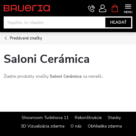
Prejsť
NÁKUPN
KOŠÍK
na
obsah
HĽADAŤ
Predávané značky
Saloni Cerámica
Žiadne produkty značky
Saloni Cerámica
sa nenašli...
Z
Showroom Turbínova 11
Rekonštrukcie
Stavby
3D Vizualizácia zdarma
O nás
Obhliadka zdarma
á