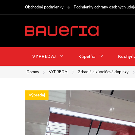
Prejsť
Obchodné podmienky
Podmienky ochrany osobných údaj
na
obsah
VÝPREDAJ
Kúpeľňa
Kuchyň
Domov
VÝPREDAJ
Zrkadlá a kúpeľňové doplnky
Výpredaj