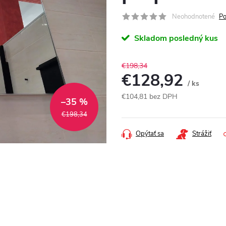
Neohodnotené
Po
Skladom posledný kus
€198,34
€128,92
/ ks
€104,81 bez DPH
–35 %
Jednotková
€198,34
cena:
Opýtať sa
Strážiť