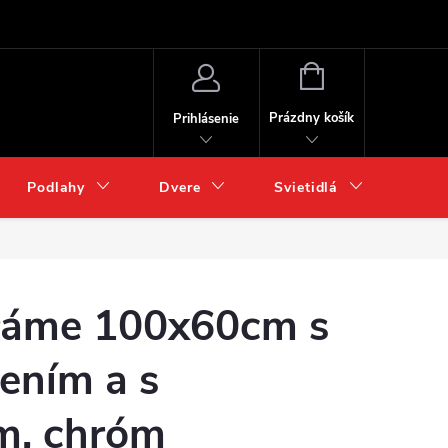
NÁKUPNÝ
KOŠÍK
Prázdny košík
Prihlásenie
Podlahy
Dvere
Svietidlá
Chém
 ráme 100x60cm s
ením a s
m, chróm