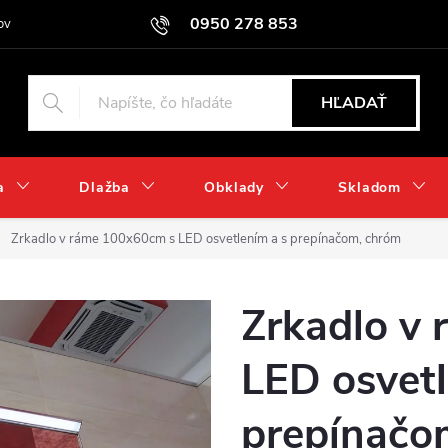
0950 278 853
ov
HĽADAŤ
a
Dlažba
Obklady
Skladom
Zrkadlo v ráme 100x60cm s LED osvetlením a s prepínačom, chróm
Zrkadlo v
LED osvetl
prepínačo