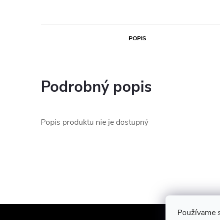
POPIS
Podrobný popis
Popis produktu nie je dostupný
Z
Používame s